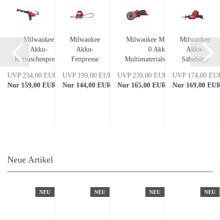
4"
Milwaukee
Milwaukee
Milwaukee M12 FCOT-
Milwaukee
satz
Akku-
Akku-
0 Akku-
Akku-
Kartuschenpresse
Fettpresse
Multimaterialschneider...
Säbelsäge
M12 PCG/310C-
M12GG-0
M12CHZ-
UVP 234,00 EUR
UVP 199,00 EUR
UVP 239,00 EUR
UVP 174,00 EU
0...
0
Nur 159,00 EUR
Nur 144,00 EUR
Nur 165,00 EUR
Nur 169,00 EU
Neue Artikel
NEU
NEU
NEU
NEU