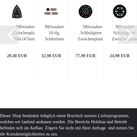
Milwaukee
Milwaukee
Milwaukee
Milwaukee
r
Zwischenplatte
10-tlg.
Schleifgitter -
Schleifgitter-
100x147mm f.
Schleifnetz
Zwischenplatte...
Zwischenplatt
m
Schwingschleifer...
Trockenbau-
Ø76...
Set...
28,40 EUR
32,90 EUR
77,90 EUR
24,90 EUR
Dieser Shop beinhaltet lediglich einen Bruchteil unseres Lieferprogramms,
welches wir laufend ausbauen werden. Die Bereiche Holzbau und Betrieb
befinden sich im Aufbau. Zögern Sie nicht mit Ihrer Anfrage und nutzen Sie
die Kontaktmöglichkeiten zu uns.