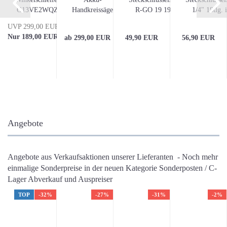
ass.
G13VE2WQZ
Handkreissäge
R-GO 19 19-
1/4" 18tlg. 
brushless...
M18
tlg....
traditioneller
UVP 299,00 EUR
BLCS66-
Nur 189,00 EUR
ab 299,00 EUR
49,90 EUR
56,90 EUR
0X...
Angebote
Angebote aus Verkaufsaktionen unserer Lieferanten - Noch mehr
einmalige Sonderpreise in der neuen Kategorie Sonderposten / C-
Lager Abverkauf und Auspreiser
TOP
-32%
-27%
-31%
-2%