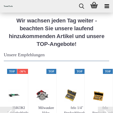
Wir wachsen jeden Tag weiter -
beachten Sie unsere laufend
hinzukommenden Artikel und unsere
TOP-Angebote!
Unsere Empfehlungen
TOP
-36%
TOP
TOP
TOP
HiKOKI
Milwaukee
felo 1/4"
felo
b
Winkelschleifer
Akku-
Steckschlüsselsatz
Steckschlüssel