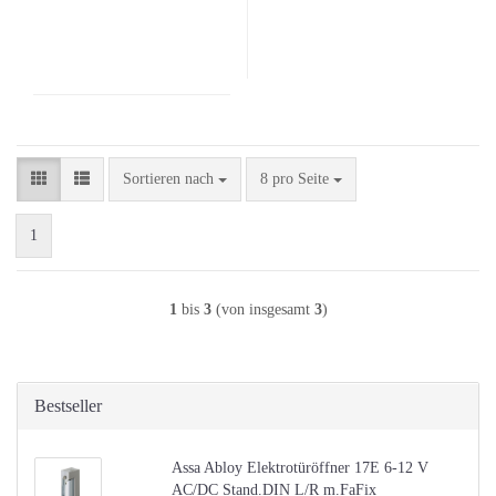
Sortieren nach
pro Seite
Sortieren nach
8 pro Seite
1
1
bis
3
(von insgesamt
3
)
Bestseller
Assa Abloy Elektrotüröffner 17E 6-12 V
AC/DC Stand.DIN L/R m.FaFix