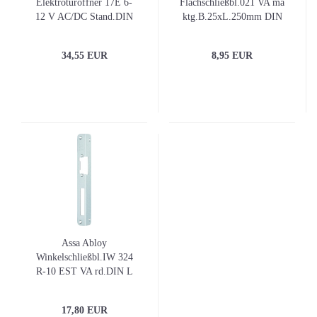
Elektrotüröffner 17E 6-
Flachschließbl.021 VA ma
12 V AC/DC Stand.DIN
ktg.B.25xL.250mm DIN
L/R m.FaFix
L/R
34,55 EUR
8,95 EUR
Assa Abloy
Winkelschließbl.IW 324
R-10 EST VA rd.DIN L
17,80 EUR