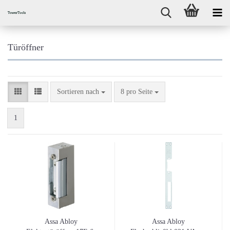
Türöffner
Sortieren nach
pro Seite
Sortieren nach
8 pro Seite
1
Assa Abloy
Assa Abloy