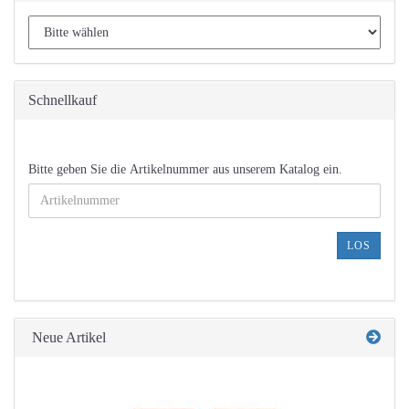
Schnellkauf
BITTE
Bitte geben Sie die Artikelnummer aus unserem Katalog ein.
GEBEN
SIE
DIE
ARTIKELNUMMER
LOS
AUS
UNSEREM
KATALOG
EIN.
Neue Artikel