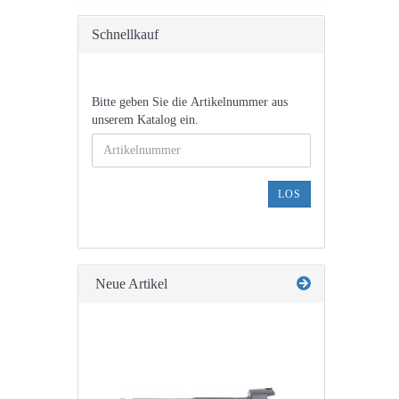
Schnellkauf
BITTE
Bitte geben Sie die Artikelnummer aus
GEBEN
unserem Katalog ein.
SIE
DIE
ARTIKELNUMMER
AUS
LOS
UNSEREM
KATALOG
EIN.
Neue Artikel