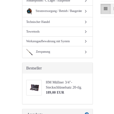
Sonderposten / C-Lager / Auspreiser
Stromversorgung / Betrieb / Baugeräte
Technischer Handel
Towertools
Werkzeugaufbewahrung mit System
Zerspanung
Bestseller
HM Müllner 3/4"-
Steckschlüsselsatz 20-tlg.
189,00 EUR