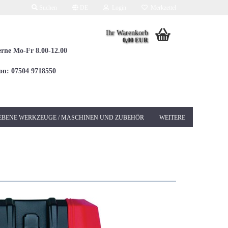
Suchen
DE
Login
Merkzettel
Ihr Warenkorb
0,00 EUR
erne Mo-Fr 8.00-12.00
fon: 07504 9718550
EBENE WERKZEUGE / MASCHINEN UND ZUBEHÖR
WEITERE
Elektrowerkzeuge 230V
Betonschleifer &
Sanierungsschleifer
Bohrhämmer / Kombi
SDS-MAX
Bohrhämmer / Kombi