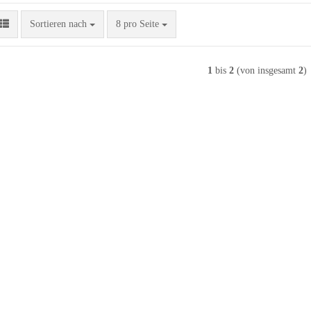
Sortieren nach
pro Seite
Sortieren nach
8 pro Seite
1
bis
2
(von insgesamt
2
)