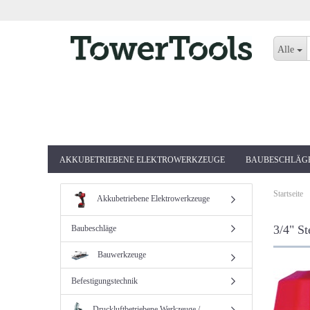
Alle
AKKUBETRIEBENE ELEKTROWERKZEUGE
BAUBESCHLÄG
Startseite
Akkubetriebene Elektrowerkzeuge
3/4" St
Baubeschläge
Bauwerkzeuge
Befestigungstechnik
Druckluftbetriebene Werkzeuge /