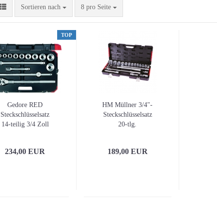
Sortieren nach
pro Seite
Sortieren nach
8 pro Seite
TOP
Gedore RED
HM Müllner 3/4"-
Steckschlüsselsatz
Steckschlüsselsatz
14-teilig 3/4 Zoll
20-tlg.
Schlüsselweiten 22-
50 mm Anzahl
234,00 EUR
189,00 EUR
Zähne 24 6-Kant