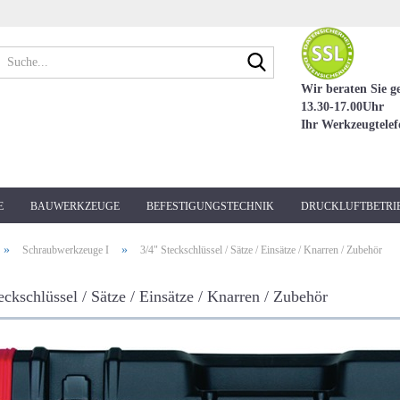
Suche...
Wir beraten Sie g
13.30-17.00Uhr
Ihr Werkzeugtele
E
BAUWERKZEUGE
BEFESTIGUNGSTECHNIK
DRUCKLUFTBETRI
»
»
Schraubwerkzeuge I
3/4" Steckschlüssel / Sätze / Einsätze / Knarren / Zubehör
eckschlüssel / Sätze / Einsätze / Knarren / Zubehör