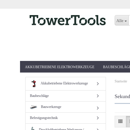
Alle
AKKUBETRIEBENE ELEKTROWERKZEUGE
BAUBESCHLÄG
Startseite
Akkubetriebene Elektrowerkzeuge
Sekund
Baubeschläge
Bauwerkzeuge
Befestigungstechnik
Druckluftbetriebene Werkzeuge /