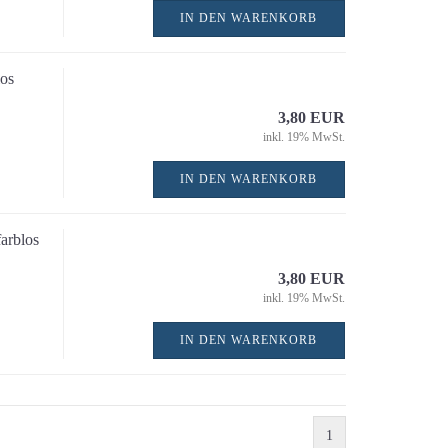
Stichsägen
IN DEN WARENKORB
Winkelschleifer
os
3,80 EUR
inkl. 19% MwSt.
IN DEN WARENKORB
arblos
3,80 EUR
inkl. 19% MwSt.
Messzeuge / Baulaser a
IN DEN WARENKORB
3D-Laser / Kreuzlinien
Linienlaser
Anreißen / Markieren
Bandmaße / Maßbänder
1
Meterstäbe / Längenma