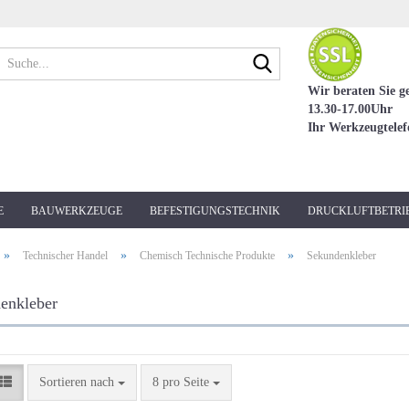
Suche...
Wir beraten Sie g
13.30-17.00Uhr
Ihr Werkzeugtele
E
BAUWERKZEUGE
BEFESTIGUNGSTECHNIK
DRUCKLUFTBETRI
»
»
»
Technischer Handel
Chemisch Technische Produkte
Sekundenkleber
enkleber
Sortieren nach
pro Seite
Sortieren nach
8 pro Seite