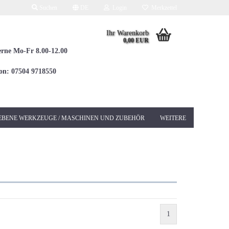
Suchen
DE
Login
Merkzettel
Ihr Warenkorb
0,00 EUR
erne Mo-Fr 8.00-12.00
fon: 07504 9718550
EBENE WERKZEUGE / MASCHINEN UND ZUBEHÖR
WEITERE
Elektrowerkzeuge 230V
Betonschleifer &
Sanierungsschleifer
Bohrhämmer / Kombi
SDS-MAX
1
Bohrhämmer / Kombi