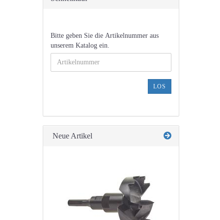
BITTE
Bitte geben Sie die Artikelnummer aus
GEBEN
unserem Katalog ein.
SIE
DIE
ARTIKELNUMMER
AUS
LOS
UNSEREM
KATALOG
EIN.
Neue Artikel