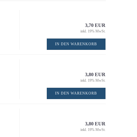
SDS-Plus
Bohrmaschinen
Dübelfräsen / Dübelboh
Fräsen
3,70 EUR
inkl. 19% MwSt.
Halbstationäre Elektro
Handkreissägen
IN DEN WARENKORB
Hobelmaschinen
Mauernutfräsen
MultiTools / Oszillierer
Nass-Trockensauger
3,80 EUR
Rührwerke
inkl. 19% MwSt.
Säbelsägen
IN DEN WARENKORB
Schlagbohrmaschinen
Schlagschrauber
Schleifer
Sonstige kabelgebunde
3,80 EUR
Elektrowerkwerkzeuge
inkl. 19% MwSt.
Stemmhammer / Meiße