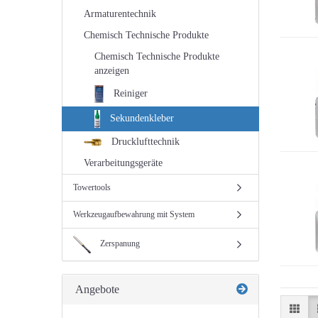
Armaturentechnik
Chemisch Technische Produkte
Chemisch Technische Produkte
anzeigen
Reiniger
Sekundenkleber
Drucklufttechnik
Verarbeitungsgeräte
Towertools
Werkzeugaufbewahrung mit System
Zerspanung
Angebote