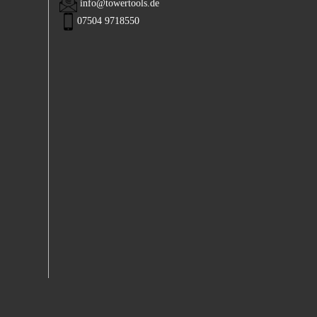
info@towertools.de
07504 9718550