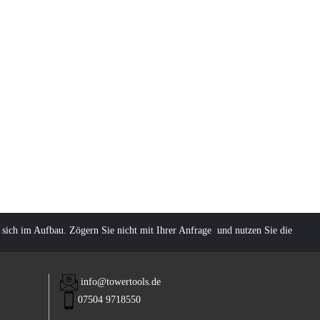
 sich im Aufbau. Zögern Sie nicht mit Ihrer Anfrage und nutzen Sie die
info@towertools.de
07504 9718550