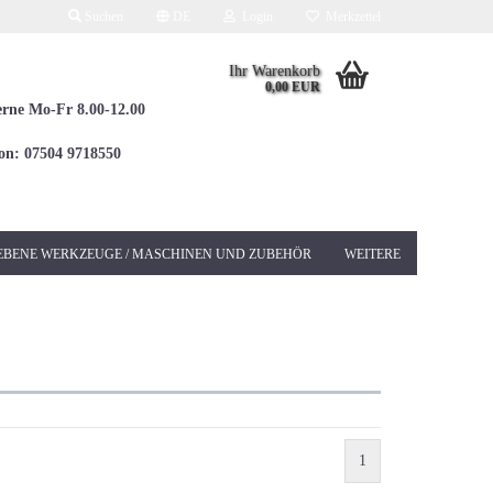
Suchen
DE
Login
Merkzettel
Ihr Warenkorb
0,00 EUR
erne Mo-Fr 8.00-12.00
fon: 07504 9718550
EBENE WERKZEUGE / MASCHINEN UND ZUBEHÖR
WEITERE
Elektrowerkzeuge 230V
Betonschleifer &
Sanierungsschleifer
Bohrhämmer / Kombi
SDS-MAX
1
Bohrhämmer / Kombi