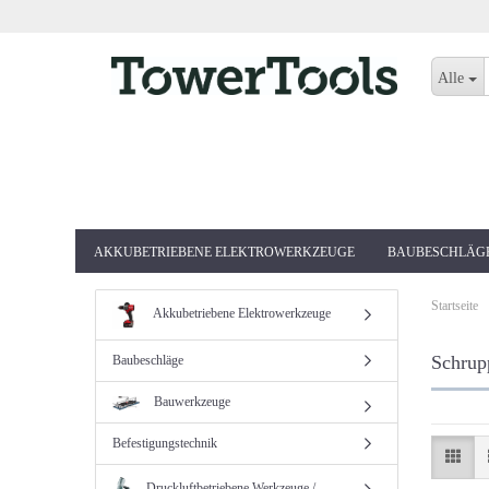
Alle
AKKUBETRIEBENE ELEKTROWERKZEUGE
BAUBESCHLÄG
Startseite
Akkubetriebene Elektrowerkzeuge
Schrup
Baubeschläge
Bauwerkzeuge
Befestigungstechnik
Druckluftbetriebene Werkzeuge /