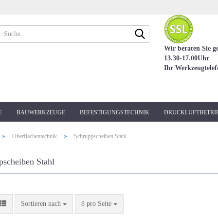
Suche...
Wir beraten Sie g
13.30-17.00Uhr
Ihr Werkzeugtele
E
BAUWERKZEUGE
BEFESTIGUNGSTECHNIK
DRUCKLUFTBETRI
»
»
Oberflächentechnik
Schruppscheiben Stahl
pscheiben Stahl
Sortieren nach
pro Seite
Sortieren nach
8 pro Seite