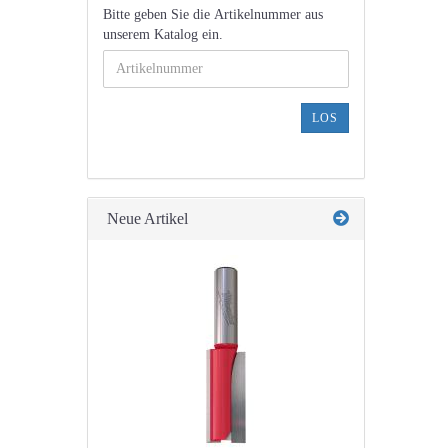
BITTE
Bitte geben Sie die Artikelnummer aus
GEBEN
unserem Katalog ein.
SIE
DIE
ARTIKELNUMMER
AUS
LOS
UNSEREM
KATALOG
EIN.
Neue Artikel