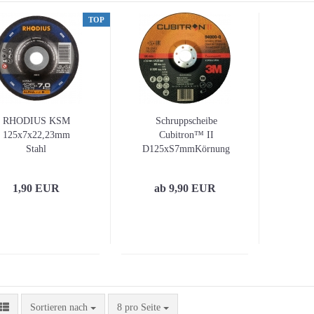
TOP
RHODIUS KSM
Schruppscheibe
125x7x22,23mm
Cubitron™ II
Stahl
D125xS7mmKörnung
36+ gekr.INOX
Bohr.22,23mm 3M
1,90 EUR
ab 9,90 EUR
Sortieren nach
pro Seite
Sortieren nach
8 pro Seite