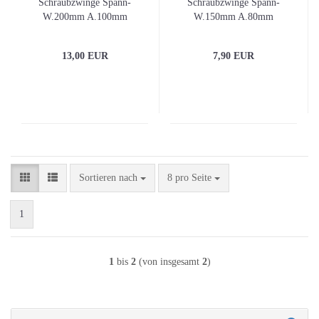
Schraubzwinge Spann-
Schraubzwinge Spann-
W.200mm A.100mm
W.150mm A.80mm
Holzgriff
13,00 EUR
7,90 EUR
Sortieren nach
pro Seite
Sortieren nach
8 pro Seite
1
1
bis
2
(von insgesamt
2
)