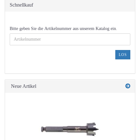
Schnellkauf
BITTE
Bitte geben Sie die Artikelnummer aus unserem Katalog ein.
GEBEN
SIE
DIE
ARTIKELNUMMER
LOS
AUS
UNSEREM
KATALOG
EIN.
Neue Artikel