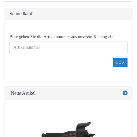
Schnellkauf
BITTE
Bitte geben Sie die Artikelnummer aus unserem Katalog ein.
GEBEN
SIE
DIE
ARTIKELNUMMER
LOS
AUS
UNSEREM
KATALOG
EIN.
Neue Artikel