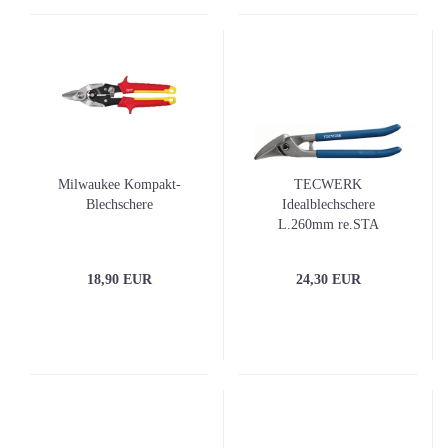
Milwaukee Kompakt-
TECWERK
Blechschere
Idealblechschere
L.260mm re.STA
max.0,8mm VA
max.0,45mm
18,90 EUR
24,30 EUR