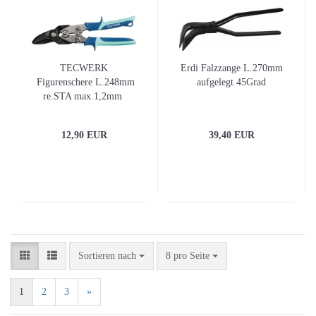
TECWERK
Erdi Falzzange L.270mm
Figurenschere L.248mm
aufgelegt 45Grad
re.STA max.1,2mm
12,90 EUR
39,40 EUR
Sortieren nach
pro Seite
Sortieren nach
8 pro Seite
1
2
3
»