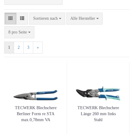
Sortieren nach
Sortieren nach
Alle Hersteller
pro Seite
8 pro Seite
1
2
3
»
TECWERK Blechschere
TECWERK Blechschere
Berliner Form re.STA
Länge 260 mm links
max.0,78mm VA
Stahl
max.0,45mm