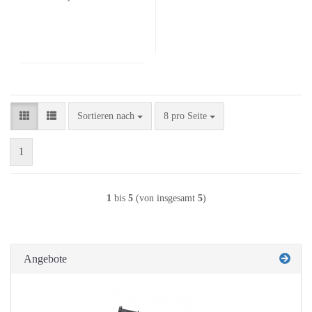
Sortieren nach
pro Seite
Sortieren nach
8 pro Seite
1
1
bis
5
(von insgesamt
5
)
Angebote