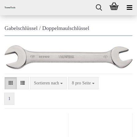
Gabelschlüssel / Doppelmaulschlüssel
Sortieren nach
pro Seite
Sortieren nach
8 pro Seite
1