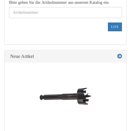
BITTE
Bitte geben Sie die Artikelnummer aus unserem Katalog ein.
GEBEN
SIE
DIE
ARTIKELNUMMER
LOS
AUS
UNSEREM
KATALOG
EIN.
Neue Artikel