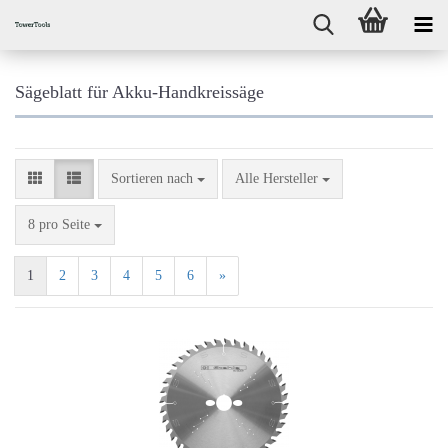
Sägeblatt für Akku-Handkreissäge
Sortieren nach
Sortieren nach
Alle Hersteller
pro Seite
8 pro Seite
1
2
3
4
5
6
»