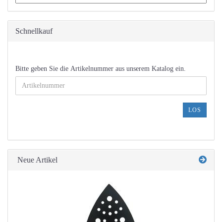
Schnellkauf
BITTE
Bitte geben Sie die Artikelnummer aus unserem Katalog ein.
GEBEN
SIE
DIE
ARTIKELNUMMER
LOS
AUS
UNSEREM
KATALOG
EIN.
Neue Artikel