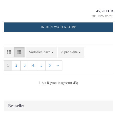
45,50 EUR
inkl. 19% MwSt.
IN DEN WARENKORB
Sortieren nach
pro Seite
Sortieren nach
8 pro Seite
1
2
3
4
5
6
»
1
bis
8
(von insgesamt
43
)
Bestseller