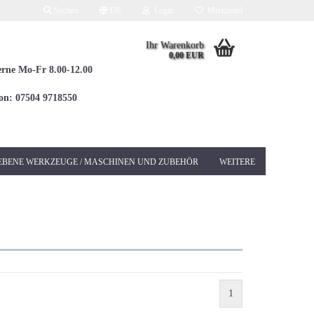
Suchen
DE
Login
Merkzettel
Ihr Warenkorb
0,00 EUR
erne Mo-Fr 8.00-12.00
fon: 07504 9718550
EBENE WERKZEUGE / MASCHINEN UND ZUBEHÖR
WEITERE
Elektrowerkzeuge 230V
Betonschleifer &
Sanierungsschleifer
Bohrhämmer / Kombi
SDS-MAX
1
Bohrhämmer / Kombi