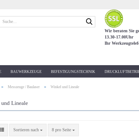
Suche...
Wir beraten Sie g
13.30-17.00Uhr
Ihr Werkzeugtele
E
BAUWERKZEUGE
BEFESTIGUNGSTECHNIK
DRUCKLUFTBETRI
»
»
Messzeuge / Baulaser
Winkel und Lineale
 und Lineale
Sortieren nach
pro Seite
Sortieren nach
8 pro Seite