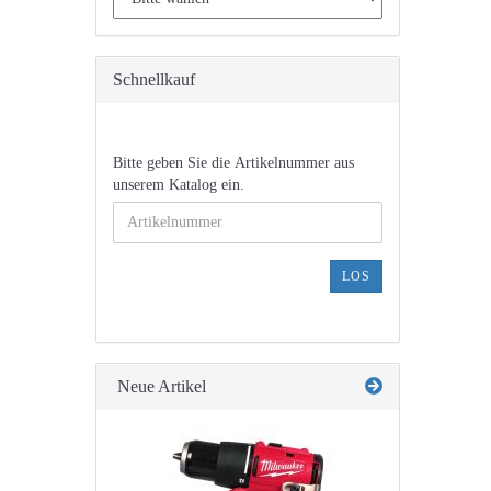
Schnellkauf
BITTE
Bitte geben Sie die Artikelnummer aus
GEBEN
unserem Katalog ein.
SIE
DIE
ARTIKELNUMMER
AUS
LOS
UNSEREM
KATALOG
EIN.
Neue Artikel