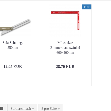
TOP
Sola Schmiege
Milwaukee
250mm
Zimmermannswinkel
600x400mm
12,95 EUR
28,70 EUR
Sortieren nach
pro Seite
Sortieren nach
8 pro Seite