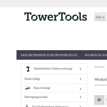
Alle
AKKUBETRIEBENE ELEKTROWERKZEUGE
BAUBESCHLÄG
Startseite
Akkubetriebene Elektrowerkzeuge
Winkel
Baubeschläge
Bauwerkzeuge
Befestigungstechnik
Druckluftbetriebene Werkzeuge /