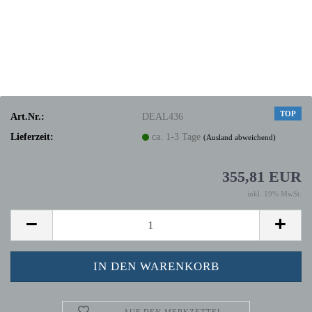
TOP
Art.Nr.:
DEAL436
Lieferzeit:
ca. 1-3 Tage
(Ausland abweichend)
355,81 EUR
inkl. 19% MwSt.