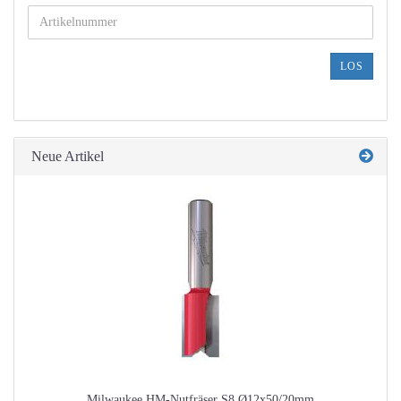
GEBEN
SIE
DIE
ARTIKELNUMMER
LOS
AUS
UNSEREM
KATALOG
EIN.
Neue Artikel
Milwaukee HM-Nutfräser S8 Ø12x50/20mm