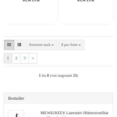
69,90 EUR
69,90 EUR
Sortieren nach
pro Seite
Sortieren nach
8 pro Seite
1
2
3
»
1
bis
8
(von insgesamt
23
)
Bestseller
MILWAUKEE® Laserstativ Höhenverstellbar