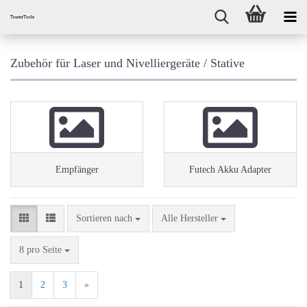
Zubehör für Laser und Nivelliergeräte / Stative
Empfänger
Futech Akku Adapter
Sortieren nach
Sortieren nach
Alle Hersteller
pro Seite
8 pro Seite
1
2
3
»