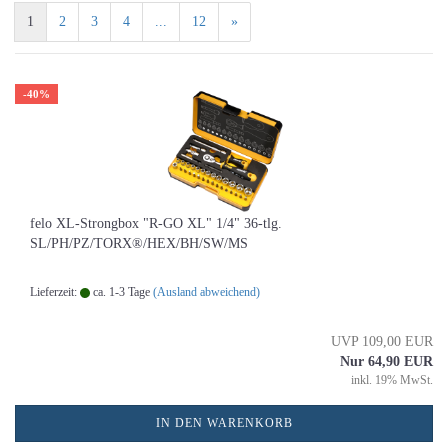
1
2
3
4
...
12
»
-40%
felo XL-Strongbox "R-GO XL" 1/4" 36-tlg.
SL/PH/PZ/TORX®/HEX/BH/SW/MS
Lieferzeit:
ca. 1-3 Tage
(Ausland abweichend)
UVP 109,00 EUR
Nur 64,90 EUR
inkl. 19% MwSt.
IN DEN WARENKORB