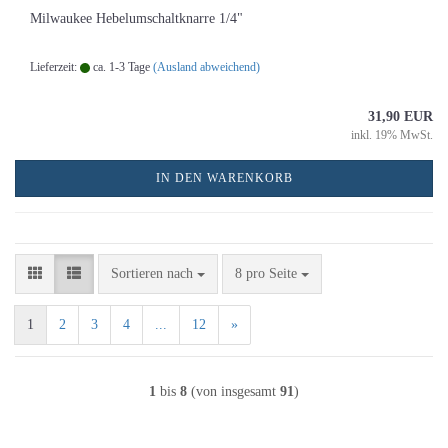
Milwaukee Hebelumschaltknarre 1/4"
Lieferzeit:
ca. 1-3 Tage
(Ausland abweichend)
31,90 EUR
inkl. 19% MwSt.
IN DEN WARENKORB
Sortieren nach
pro Seite
Sortieren nach
8 pro Seite
1
2
3
4
...
12
»
1
bis
8
(von insgesamt
91
)