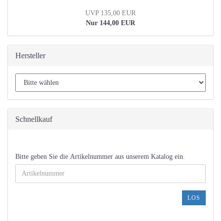
UVP 135,00 EUR
Nur 144,00 EUR
Hersteller
Schnellkauf
BITTE
Bitte geben Sie die Artikelnummer aus unserem Katalog ein.
GEBEN
SIE
DIE
ARTIKELNUMMER
LOS
AUS
UNSEREM