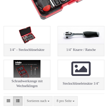
1/4" - Steckschlüsselsätze
1/4" Knarre / Ratsche
Schraubwerkzeuge mit
Steckschlüsseleinsätze 1/4"
Wechselklingen
Sortieren nach
pro Seite
Sortieren nach
8 pro Seite