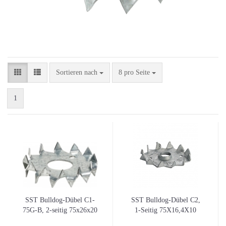
Sortieren nach
pro Seite
Sortieren nach
8 pro Seite
1
SST Bulldog-Dübel C1-
SST Bulldog-Dübel C2,
75G-B, 2-seitig 75x26x20
1-Seitig 75X16,4X10