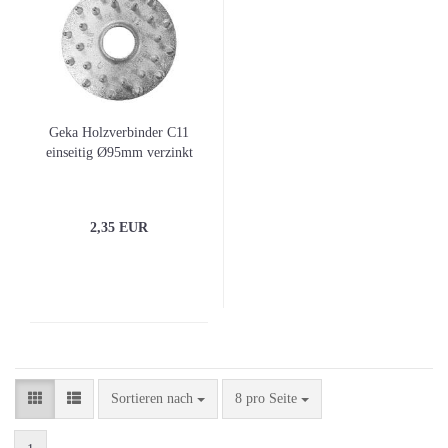
Geka Holzverbinder C11
einseitig Ø95mm verzinkt
2,35 EUR
Sortieren nach
pro Seite
Sortieren nach
8 pro Seite