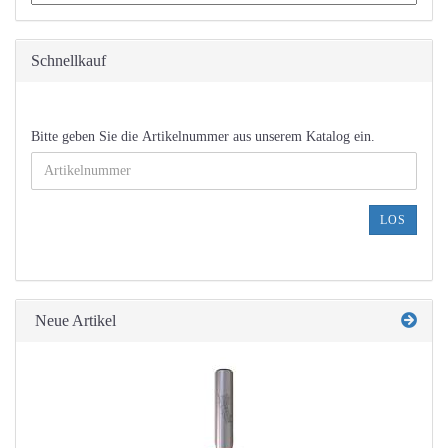
Schnellkauf
BITTE
Bitte geben Sie die Artikelnummer aus unserem Katalog ein.
GEBEN
SIE
DIE
ARTIKELNUMMER
LOS
AUS
UNSEREM
KATALOG
EIN.
Neue Artikel