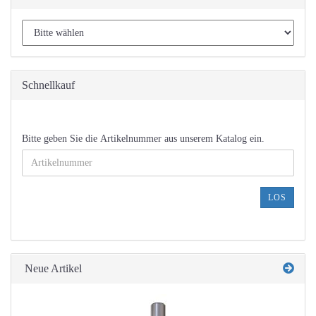
Schnellkauf
BITTE
Bitte geben Sie die Artikelnummer aus unserem Katalog ein.
GEBEN
SIE
DIE
ARTIKELNUMMER
LOS
AUS
UNSEREM
KATALOG
EIN.
Neue Artikel