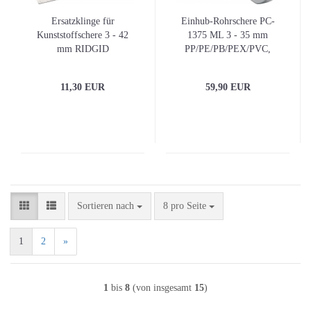
Ersatzklinge für
Einhub-Rohrschere PC-
Kunststoffschere 3 - 42
1375 ML 3 - 35 mm
mm RIDGID
PP/PE/PB/PEX/PVC,
Verbundrohr RIDGID
11,30 EUR
59,90 EUR
Sortieren nach
pro Seite
Sortieren nach
8 pro Seite
1
2
»
1
bis
8
(von insgesamt
15
)