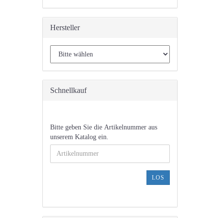
Hersteller
Schnellkauf
BITTE
Bitte geben Sie die Artikelnummer aus
GEBEN
unserem Katalog ein.
SIE
DIE
ARTIKELNUMMER
AUS
LOS
UNSEREM
KATALOG
EIN.