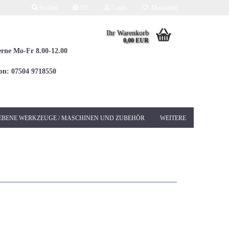
Suchen
DE
Login
Merkzettel
Ihr Warenkorb
0,00 EUR
erne Mo-Fr 8.00-12.00
fon: 07504 9718550
EBENE WERKZEUGE / MASCHINEN UND ZUBEHÖR
WEITERE
Elektrowerkzeuge 230V
Betonschleifer &
Sanierungsschleifer
Bohrhämmer / Kombi
SDS-MAX
Bohrhämmer / Kombi