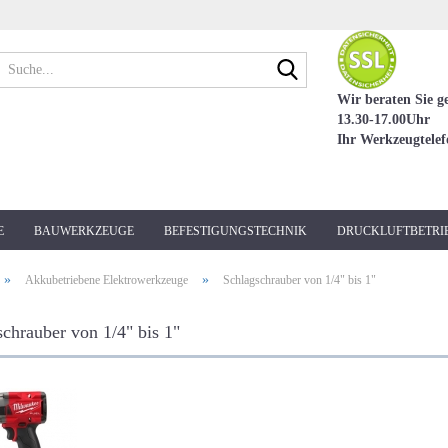
Suche...
Wir beraten Sie g
13.30-17.00Uhr
Ihr Werkzeugtele
E
BAUWERKZEUGE
BEFESTIGUNGSTECHNIK
DRUCKLUFTBETRI
»
»
Akkubetriebene Elektrowerkzeuge
Schlagschrauber von 1/4" bis 1"
chrauber von 1/4" bis 1"