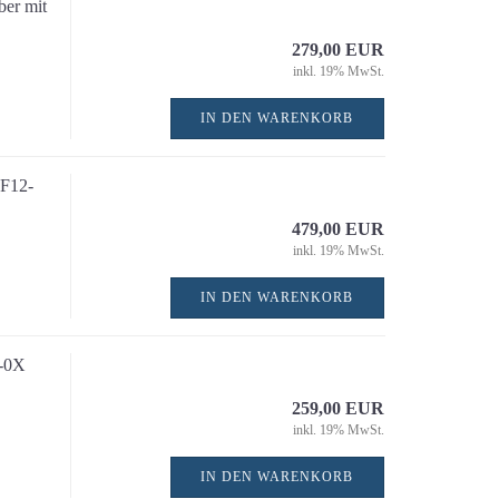
er mit
Stichsägen
Winkelschleifer
279,00 EUR
inkl. 19% MwSt.
IN DEN WARENKORB
F12-
479,00 EUR
inkl. 19% MwSt.
IN DEN WARENKORB
Messzeuge / Baulaser a
-0X
3D-Laser / Kreuzlinien
259,00 EUR
Linienlaser
inkl. 19% MwSt.
Anreißen / Markieren
Bandmaße / Maßbänder
IN DEN WARENKORB
Meterstäbe / Längenma