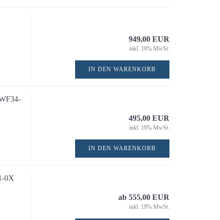
Diagnose und Inspektio
Digitale Wasserwaagen
Winkelmesser
949,00 EUR
Laser-Entfernungsmess
inkl. 19% MwSt.
Linienlaser
IN DEN WARENKORB
Rotationslaser
Wand- und Bodenlaser
Wasserwaagen
IWF34-
Winkel und Lineale
495,00 EUR
Zubehör für Laser und
inkl. 19% MwSt.
Nivelliergeräte / Stative
IN DEN WARENKORB
1-0X
ab 555,00 EUR
inkl. 19% MwSt.