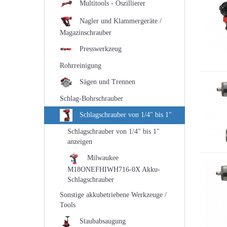
Multitools - Oszillierer
Nagler und Klammergeräte /
Magazinschrauber
Presswerkzeug
Rohrreinigung
Sägen und Trennen
Schlag-Bohrschrauber
Schlagschrauber von 1/4" bis 1"
Schlagschrauber von 1/4" bis 1"
anzeigen
Milwaukee
M18ONEFHIWH716-0X Akku-
Schlagschrauber
Sonstige akkubetriebene Werkzeuge /
Tools
Staubabsaugung