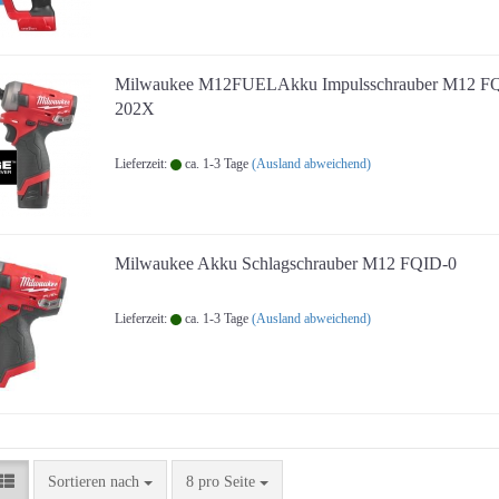
Milwaukee M12FUELAkku Impulsschrauber M12 F
202X
Lieferzeit:
ca. 1-3 Tage
(Ausland abweichend)
Milwaukee Akku Schlagschrauber M12 FQID-0
Lieferzeit:
ca. 1-3 Tage
(Ausland abweichend)
Sortieren nach
pro Seite
Sortieren nach
8 pro Seite