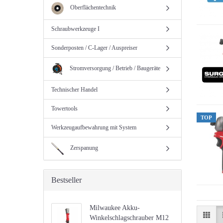
Oberflächentechnik
Schraubwerkzeuge I
Sonderposten / C-Lager / Auspreiser
Stromversorgung / Betrieb / Baugeräte
Technischer Handel
Towertools
TOP
Werkzeugaufbewahrung mit System
Zerspanung
Bestseller
Milwaukee Akku-
Winkelschlagschrauber M12