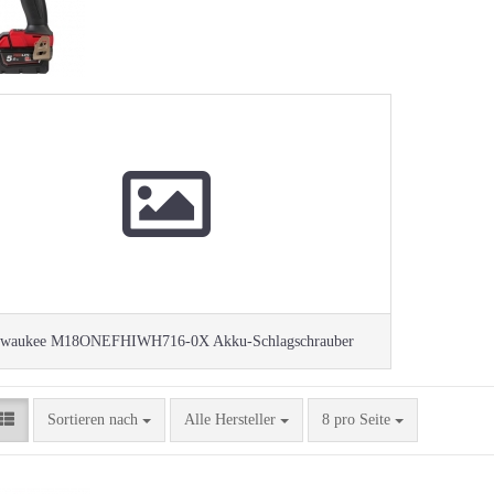
lwaukee M18ONEFHIWH716-0X Akku-Schlagschrauber
Sortieren nach
pro Seite
Sortieren nach
Alle Hersteller
8 pro Seite