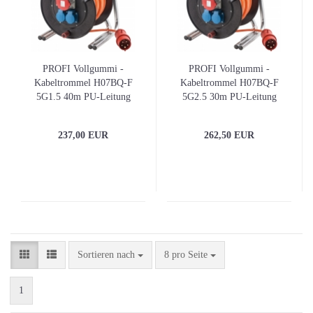
PROFI Vollgummi -
PROFI Vollgummi -
Kabeltrommel H07BQ-F
Kabeltrommel H07BQ-F
5G1.5 40m PU-Leitung
5G2.5 30m PU-Leitung
237,00 EUR
262,50 EUR
Sortieren nach
pro Seite
Sortieren nach
8 pro Seite
1