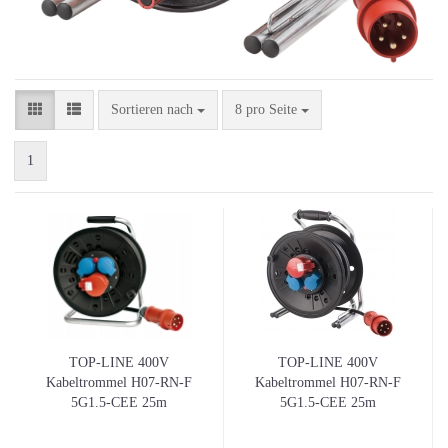
Sortieren nach
pro Seite
Sortieren nach
8 pro Seite
1
TOP-LINE 400V
TOP-LINE 400V
Kabeltrommel H07-RN-F
Kabeltrommel H07-RN-F
5G1.5-CEE 25m
5G1.5-CEE 25m
Gummikabel Bügelgestell
Gummikabel
Doppelrohrgestell