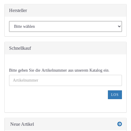
Hersteller
Schnellkauf
BITTE
Bitte geben Sie die Artikelnummer aus unserem Katalog ein.
GEBEN
SIE
DIE
ARTIKELNUMMER
LOS
AUS
UNSEREM
KATALOG
EIN.
Neue Artikel