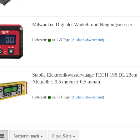
Milwaukee Digitaler Winkel- und Neigungsmesser
Lieferzeit:
ca. 1-3 Tage
(Ausland abweichend)
Stabila Elektronikwasserwaage TECH 196 DL 23cm
Alu.gelb ± 0,5 mm/m ± 0,5 mm/m
Lieferzeit:
ca. 1-3 Tage
(Ausland abweichend)
Sortieren nach
pro Seite
Sortieren nach
8 pro Seite