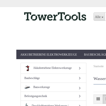
Alle
AKKUBETRIEBENE ELEKTROWERKZEUGE
BAUBESCHLÄG
Startseite
Akkubetriebene Elektrowerkzeuge
Wasser
Baubeschläge
Bauwerkzeuge
Befestigungstechnik
Druckluftbetriebene Werkzeuge /