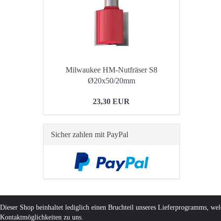
Milwaukee HM-Nutfräser S8
Ø20x50/20mm
23,30 EUR
Sicher zahlen mit PayPal
Dieser Shop beinhaltet lediglich einen Bruchteil unseres Lieferprogramms, we
Kontaktmöglichkeiten zu uns.