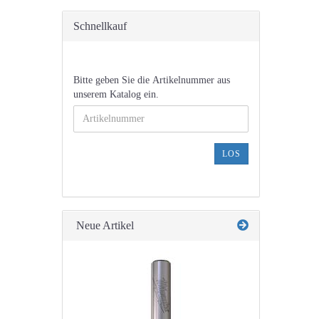
Schnellkauf
BITTE
Bitte geben Sie die Artikelnummer aus
GEBEN
unserem Katalog ein.
SIE
DIE
ARTIKELNUMMER
AUS
LOS
UNSEREM
KATALOG
EIN.
Neue Artikel