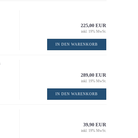
SDS-Plus
Bohrmaschinen
Dübelfräsen / Dübelboh
Fräsen
225,00 EUR
inkl. 19% MwSt.
Halbstationäre Elektro
Handkreissägen
IN DEN WARENKORB
Hobelmaschinen
Mauernutfräsen
m
MultiTools / Oszillierer
Nass-Trockensauger
289,00 EUR
Rührwerke
inkl. 19% MwSt.
Säbelsägen
IN DEN WARENKORB
Schlagbohrmaschinen
Schlagschrauber
Schleifer
Sonstige kabelgebunde
39,90 EUR
Elektrowerkwerkzeuge
inkl. 19% MwSt.
Stemmhammer / Meiße