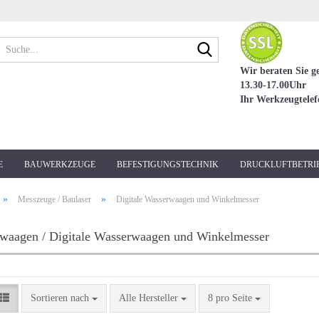
Suche...
Wir beraten Sie g
13.30-17.00Uhr
Ihr Werkzeugtele
E
BAUWERKZEUGE
BEFESTIGUNGSTECHNIK
DRUCKLUFTBETRI
»
»
Messzeuge / Baulaser
Digitale Wasserwaagen und Winkelmesser
waagen / Digitale Wasserwaagen und Winkelmesser
Sortieren nach
pro Seite
Sortieren nach
Alle Hersteller
8 pro Seite