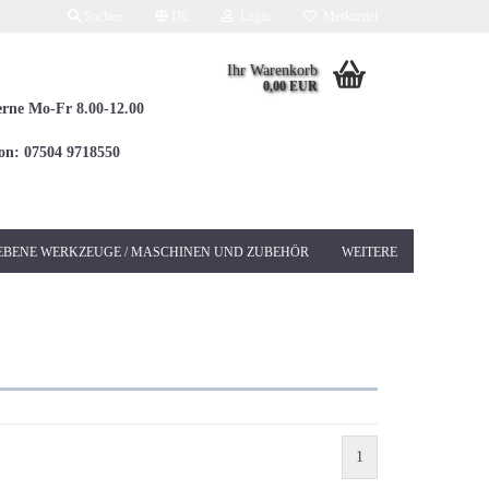
Suchen
DE
Login
Merkzettel
Ihr Warenkorb
0,00 EUR
erne Mo-Fr 8.00-12.00
fon: 07504 9718550
EBENE WERKZEUGE / MASCHINEN UND ZUBEHÖR
WEITERE
Elektrowerkzeuge 230V
Betonschleifer &
Sanierungsschleifer
Bohrhämmer / Kombi
SDS-MAX
1
Bohrhämmer / Kombi