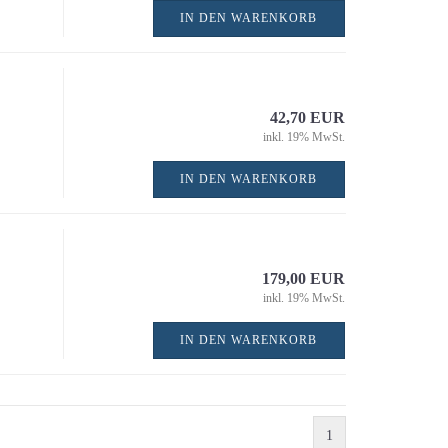
Stichsägen
IN DEN WARENKORB
Winkelschleifer
42,70 EUR
inkl. 19% MwSt.
IN DEN WARENKORB
179,00 EUR
inkl. 19% MwSt.
Messzeuge / Baulaser a
IN DEN WARENKORB
3D-Laser / Kreuzlinien
Linienlaser
Anreißen / Markieren
Bandmaße / Maßbänder
1
Meterstäbe / Längenma