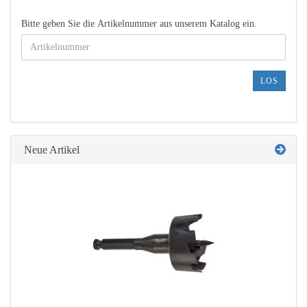
BITTE
Bitte geben Sie die Artikelnummer aus unserem Katalog ein.
GEBEN
SIE
DIE
ARTIKELNUMMER
LOS
AUS
UNSEREM
KATALOG
EIN.
Neue Artikel