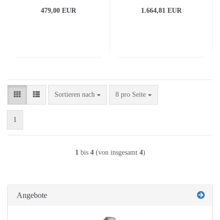
479,00 EUR
1.664,81 EUR
Sortieren nach
pro Seite
Sortieren nach
8 pro Seite
1
1
bis
4
(von insgesamt
4
)
Angebote