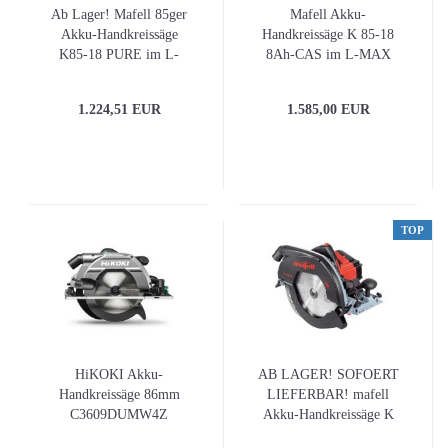
Ab Lager! Mafell 85ger
Mafell Akku-
Akku-Handkreissäge
Handkreissäge K 85-18
K85-18 PURE im L-
8Ah-CAS im L-MAX
MAX
1.224,51 EUR
1.585,00 EUR
TOP
HiKOKI Akku-
AB LAGER! SOFOERT
Handkreissäge 86mm
LIEFERBAR! mafell
C3609DUMW4Z
Akku-Handkreissäge K
105-18 PURE