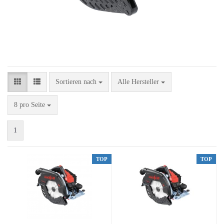
Sortieren nach
Sortieren nach
Alle Hersteller
pro Seite
8 pro Seite
1
TOP
TOP