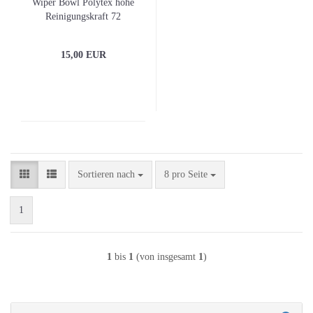
Wiper Bowl Polytex hohe
Reinigungskraft 72
Tü.Eimer
15,00 EUR
Sortieren nach
pro Seite
Sortieren nach
8 pro Seite
1
1
bis
1
(von insgesamt
1
)