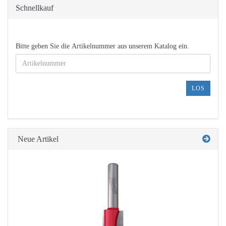
Schnellkauf
BITTE
Bitte geben Sie die Artikelnummer aus unserem Katalog ein.
GEBEN
SIE
DIE
ARTIKELNUMMER
LOS
AUS
UNSEREM
KATALOG
EIN.
Neue Artikel