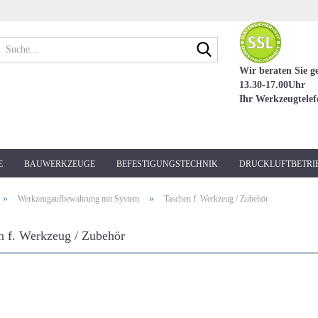
Suche...
Wir beraten Sie g
13.30-17.00Uhr
Ihr Werkzeugtele
E
BAUWERKZEUGE
BEFESTIGUNGSTECHNIK
DRUCKLUFTBETRI
»
»
Werkzeugaufbewahrung mit System
Taschen f. Werkzeug / Zubehör
n f. Werkzeug / Zubehör