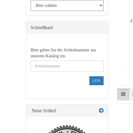
F
Schnellkauf
BITTE
Bitte geben Sie die Artikelnummer aus
GEBEN
unserem Katalog ein.
SIE
DIE
ARTIKELNUMMER
AUS
LOS
UNSEREM
KATALOG
EIN.
Neue Artikel