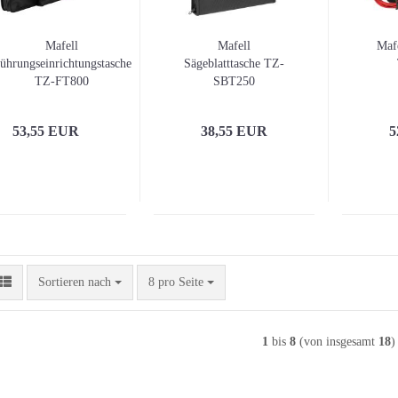
Mafell
Mafell
Mafe
ührungseinrichtungstasche
Sägeblatttasche TZ-
TZ-FT800
SBT250
53,55 EUR
38,55 EUR
5
Sortieren nach
pro Seite
Sortieren nach
8 pro Seite
1
bis
8
(von insgesamt
18
)