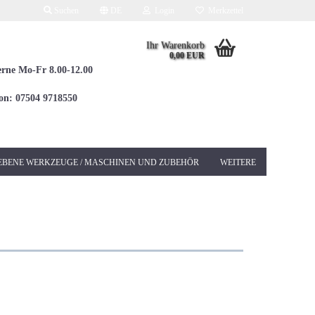
Suchen
DE
Login
Merkzettel
Ihr Warenkorb
0,00 EUR
erne Mo-Fr 8.00-12.00
fon: 07504 9718550
EBENE WERKZEUGE / MASCHINEN UND ZUBEHÖR
WEITERE
Elektrowerkzeuge 230V
Betonschleifer &
Sanierungsschleifer
Bohrhämmer / Kombi
SDS-MAX
Bohrhämmer / Kombi