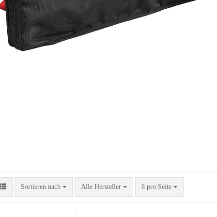
Sortieren nach
pro Seite
Sortieren nach
Alle Hersteller
8 pro Seite