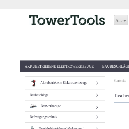
Alle
AKKUBETRIEBENE ELEKTROWERKZEUGE
BAUBESCHLÄG
Startseite
Akkubetriebene Elektrowerkzeuge
Tasche
Baubeschläge
Bauwerkzeuge
Befestigungstechnik
Druckluftbetriebene Werkzeuge /