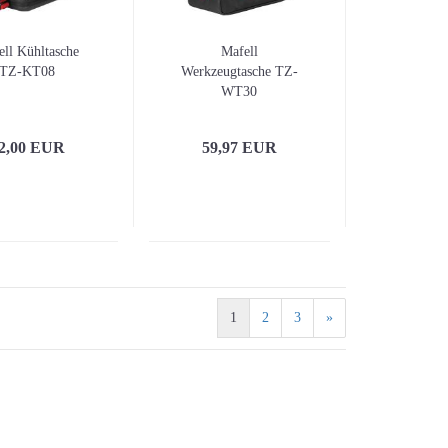
ll Kühltasche
Mafell
TZ-KT08
Werkzeugtasche TZ-
WT30
2,00 EUR
59,97 EUR
1
2
3
»