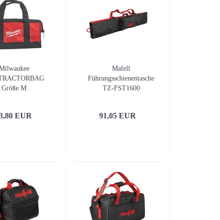
Diagnose und Inspektio
Digitale Wasserwaagen
Winkelmesser
Laser-Entfernungsmess
Linienlaser
Milwaukee
Mafell
Rotationslaser
TRACTORBAG
Führungsschienentasche
Wand- und Bodenlaser
Größe M
TZ-FST1600
Wasserwaagen
Winkel und Lineale
3,80 EUR
91,05 EUR
Zubehör für Laser und
Nivelliergeräte / Stative