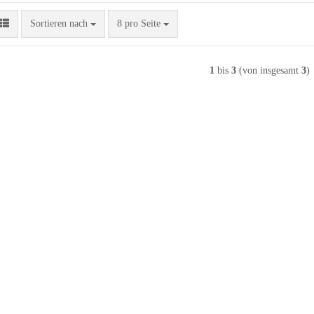
Sortieren nach
pro Seite
Sortieren nach
8 pro Seite
1
bis
3
(von insgesamt
3
)