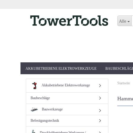
Alle
AKKUBETRIEBENE ELEKTROWERKZEUGE
BAUBESCHLÄG
Startseite
Akkubetriebene Elektrowerkzeuge
Hammer
Baubeschläge
Bauwerkzeuge
Befestigungstechnik
Druckluftbetriebene Werkzeuge /