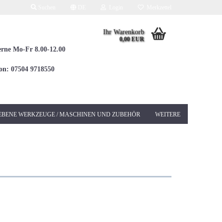
Suchen
DE
Login
Merkzettel
Ihr Warenkorb
0,00 EUR
erne Mo-Fr 8.00-12.00
fon: 07504 9718550
EBENE WERKZEUGE / MASCHINEN UND ZUBEHÖR
WEITERE
Elektrowerkzeuge 230V
Betonschleifer &
Sanierungsschleifer
Bohrhämmer / Kombi
SDS-MAX
Bohrhämmer / Kombi