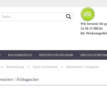
Suche...
Wir beraten Sie g
13.30-17.00Uhr
Ihr Werkzeugtele
E
BAUWERKZEUGE
BEFESTIGUNGSTECHNIK
DRUCKLUFTBETRI
»
»
»
Handwerkzeuge
Tacker und Klammern
Hammertacker / Schlagtacker
tacker / Schlagtacker