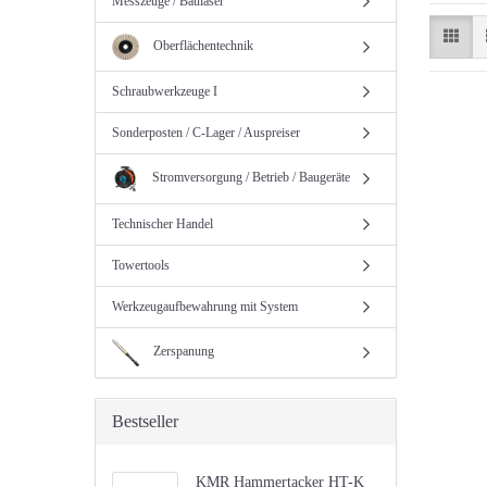
Messzeuge / Baulaser
Oberflächentechnik
Schraubwerkzeuge I
Sonderposten / C-Lager / Auspreiser
Stromversorgung / Betrieb / Baugeräte
Technischer Handel
Towertools
Werkzeugaufbewahrung mit System
Zerspanung
Bestseller
KMR Hammertacker HT-K