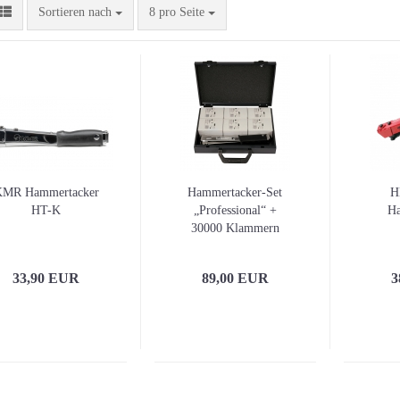
Sortieren nach
pro Seite
Sortieren nach
8 pro Seite
MR Hammertacker
Hammertacker-Set
H
HT-K
„Professional“ +
Ha
30000 Klammern
33,90 EUR
89,00 EUR
3