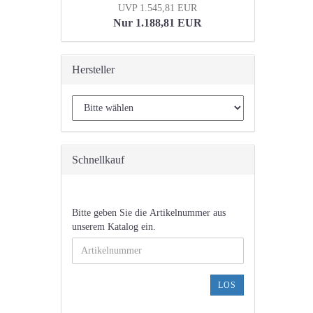
UVP 1.545,81 EUR
Nur 1.188,81 EUR
Hersteller
Schnellkauf
BITTE
Bitte geben Sie die Artikelnummer aus
GEBEN
unserem Katalog ein.
SIE
DIE
ARTIKELNUMMER
AUS
LOS
UNSEREM
KATALOG