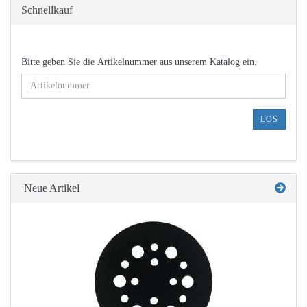
Schnellkauf
BITTE
Bitte geben Sie die Artikelnummer aus unserem Katalog ein.
GEBEN
SIE
DIE
ARTIKELNUMMER
LOS
AUS
UNSEREM
KATALOG
EIN.
Neue Artikel