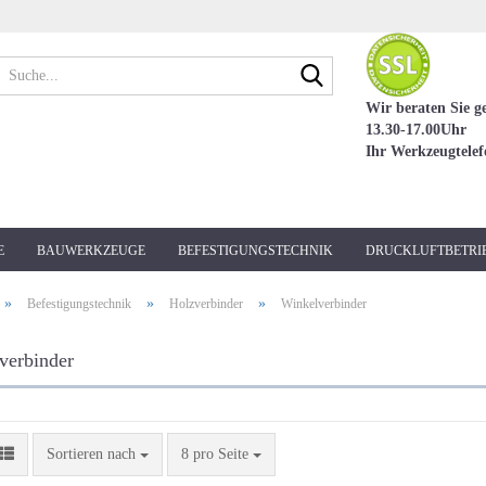
Suche...
Wir beraten Sie g
13.30-17.00Uhr
Ihr Werkzeugtele
E
BAUWERKZEUGE
BEFESTIGUNGSTECHNIK
DRUCKLUFTBETRI
»
»
»
Befestigungstechnik
Holzverbinder
Winkelverbinder
verbinder
Sortieren nach
pro Seite
Sortieren nach
8 pro Seite