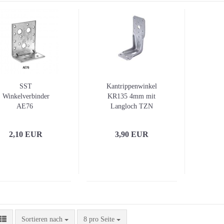
SST
Kantrippenwinkel
Winkelverbinder
KR135 4mm mit
AE76
Langloch TZN
2,10 EUR
3,90 EUR
Sortieren nach
pro Seite
Sortieren nach
8 pro Seite