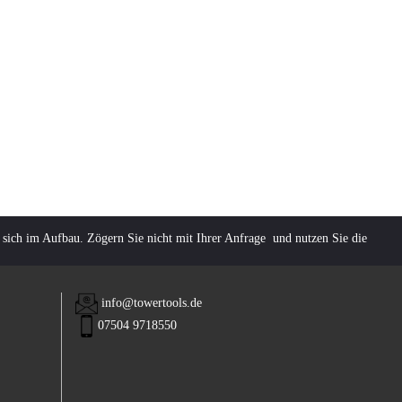
 sich im Aufbau. Zögern Sie nicht mit Ihrer Anfrage und nutzen Sie die
info@towertools.de
07504 9718550