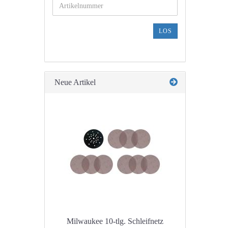
DIE
ARTIKELNUMMER
AUS
LOS
UNSEREM
KATALOG
EIN.
Neue Artikel
Milwaukee 10-tlg. Schleifnetz