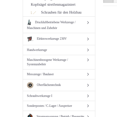
Kopfnägel streifenmagaziniert
Schrauben für den Holzbau
Druckluftbetriebene Werkzeuge /
Maschinen und Zubehör
Elektrowerkzeuge 230V
Handwerkzeuge
Maschinenbezogene Werkzeuge /
Systemzubehör
Messzeuge / Baulaser
Oberflächentechnik
Schraubwerkzeuge I
Sonderposten / C-Lager / Auspreiser
Stromversorgung / Betrieb / Baugeräte