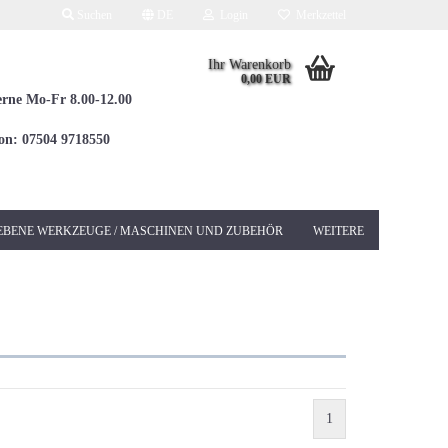
Suchen
DE
Login
Merkzettel
Ihr Warenkorb
0,00 EUR
erne Mo-Fr 8.00-12.00
fon: 07504 9718550
EBENE WERKZEUGE / MASCHINEN UND ZUBEHÖR
WEITERE
Elektrowerkzeuge 230V
Betonschleifer &
Sanierungsschleifer
Bohrhämmer / Kombi
SDS-MAX
1
Bohrhämmer / Kombi