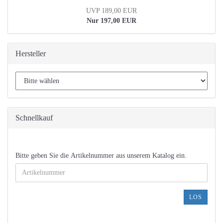
UVP 189,00 EUR
Nur 197,00 EUR
Hersteller
Schnellkauf
BITTE
Bitte geben Sie die Artikelnummer aus unserem Katalog ein.
GEBEN
SIE
DIE
ARTIKELNUMMER
LOS
AUS
UNSEREM