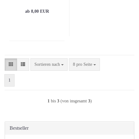
ab 8,00 EUR
Sortieren nach
pro Seite
Sortieren nach
8 pro Seite
1
1
bis
3
(von insgesamt
3
)
Bestseller