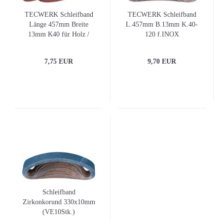
TECWERK Schleifband
TECWERK Schleifband
Länge 457mm Breite
L.457mm B.13mm K.40-
13mm K40 für Holz /
120 f.INOX
Metall Korund (VE10)
Zirkonkorund 10er-Pack
7,75 EUR
9,70 EUR
Schleifband
Zirkonkorund 330x10mm
(VE10Stk.)