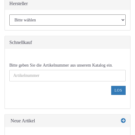
Hersteller
Schnellkauf
BITTE
Bitte geben Sie die Artikelnummer aus unserem Katalog ein.
GEBEN
SIE
DIE
ARTIKELNUMMER
LOS
AUS
UNSEREM
KATALOG
EIN.
Neue Artikel