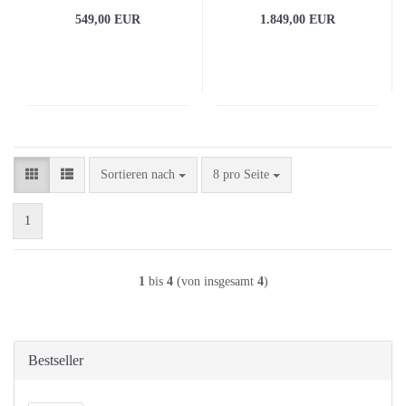
549,00 EUR
1.849,00 EUR
Sortieren nach
pro Seite
Sortieren nach
8 pro Seite
1
1
bis
4
(von insgesamt
4
)
Bestseller