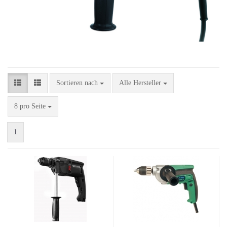
Sortieren nach
Sortieren nach
Alle Hersteller
pro Seite
8 pro Seite
1