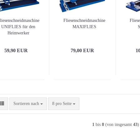
liesenschneidmaschine
Fliesenschneidmaschine
Flies
UNIFLIES für den
MAXIFLIES
Heimwerker
59,90 EUR
79,00 EUR
1
Sortieren nach
pro Seite
Sortieren nach
8 pro Seite
1
bis
8
(von insgesamt
43
)