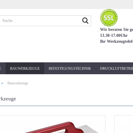
Suche...
Wir beraten Sie g
13.30-17.00Uhr
Ihr Werkzeugtele
E
BAUWERKZEUGE
BEFESTIGUNGSTECHNIK
DRUCKLUFTBETRI
»
Bauwerkzeuge
kzeuge