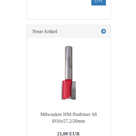
LOS
UNSEREM
KATALOG
EIN.
Neue Artikel
Milwaukee HM-Nutfräser S8
Ø16x57.2/20mm
21,00 EUR