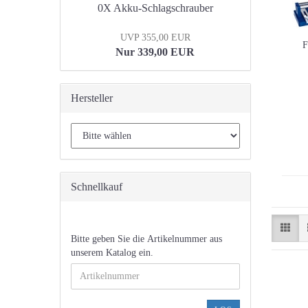
0X Akku-Schlagschrauber
UVP 355,00 EUR
F
Nur 339,00 EUR
Hersteller
Schnellkauf
BITTE
Bitte geben Sie die Artikelnummer aus
GEBEN
unserem Katalog ein.
SIE
DIE
ARTIKELNUMMER
AUS