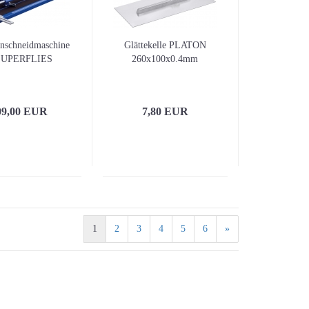
enschneidmaschine
Glättekelle PLATON
SUPERFLIES
260x100x0.4mm
09,00 EUR
7,80 EUR
1
2
3
4
5
6
»