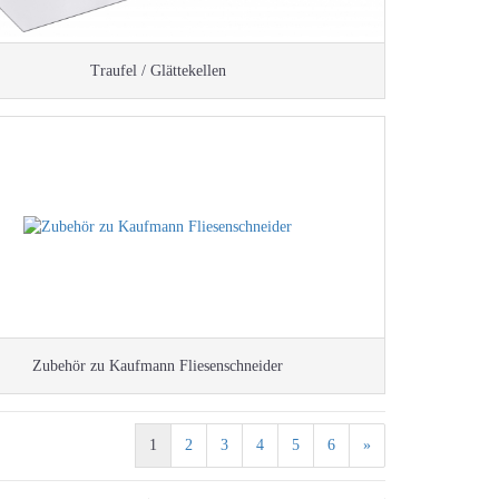
Diagnose und Inspektio
Digitale Wasserwaagen
Traufel / Glättekellen
Winkelmesser
Laser-Entfernungsmess
Linienlaser
Rotationslaser
Wand- und Bodenlaser
Wasserwaagen
Winkel und Lineale
Zubehör für Laser und
Nivelliergeräte / Stative
Zubehör zu Kaufmann Fliesenschneider
1
2
3
4
5
6
»