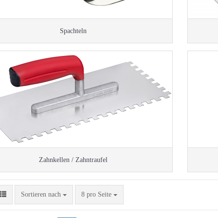
Spachteln
Zahnkellen / Zahntraufel
Sortieren nach
pro Seite
Sortieren nach
8 pro Seite