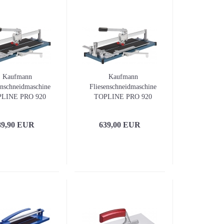
Kaufmann
Kaufmann
enschneidmaschine
Fliesenschneidmaschine
LINE PRO 920
TOPLINE PRO 920
mit 2
Führungsschienen und
89,90 EUR
639,00 EUR
Transporträdern