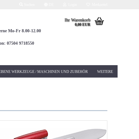
Suchen
DE
Login
Merkzettel
Ihr Warenkorb
0,00 EUR
erne Mo-Fr 8.00-12.00
fon: 07504 9718550
EBENE WERKZEUGE / MASCHINEN UND ZUBEHÖR
WEITERE
Elektrowerkzeuge 230V
Betonschleifer &
Sanierungsschleifer
Bohrhämmer / Kombi
SDS-MAX
Bohrhämmer / Kombi