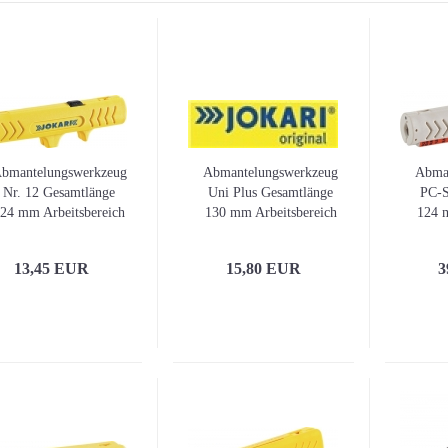
bmantelungswerkzeug
Abmantelungswerkzeug
Abma
Nr. 12 Gesamtlänge
Uni Plus Gesamtlänge
PC-S
24 mm Arbeitsbereich
130 mm Arbeitsbereich
124 
D. 8,0 - 13,0 mm
D. 8,0 - 15,0 mm 1,5
D. 5,
JOKARI
u. 2,5 (Litze) mm²
4
13,45 EUR
15,80 EUR
3
JOKARI