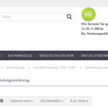
Suche...
Wir beraten Sie g
13.30-17.00Uhr
Ihr Werkzeugtele
E
BAUWERKZEUGE
BEFESTIGUNGSTECHNIK
DRUCKLUFTBETRI
»
»
»
Handwerkzeuge
Sicherheitswerkzeuge / VDE / 1000V
Abmantelungswerk
elungswerkzeug
Sortieren nach
pro Seite
Sortieren nach
Alle Hersteller
8 pro Seite