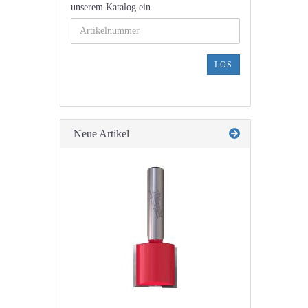
GEBEN
unserem Katalog ein.
SIE
DIE
ARTIKELNUMMER
AUS
LOS
UNSEREM
KATALOG
EIN.
Neue Artikel