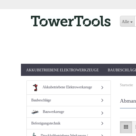
Alle
AKKUBETRIEBENE ELEKTROWERKZEUGE
BAUBESCHLÄG
Startseite
Akkubetriebene Elektrowerkzeuge
Abmant
Baubeschläge
Bauwerkzeuge
Befestigungstechnik
Druckluftbetriebene Werkzeuge /