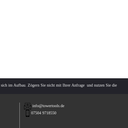
 sich im Aufbau. Zögern Sie nicht mit Ihrer Anfrage und nutzen Sie die
info@towertools.de
07504 9718550