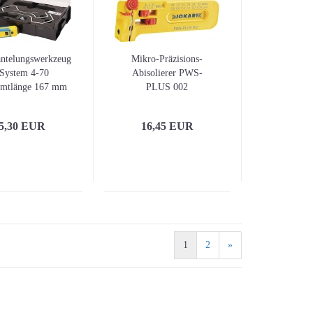
Stichsägen
Winkelschleifer
ntelungswerkzeug
Mikro-Präzisions-
System 4-70
Abisolierer PWS-
amtlänge 167 mm
PLUS 002
tsbereich D. 4,0 -
Gesamtlänge 102
0 mm JOKARI
mm Arbeitsbereich
5,30 EUR
16,45 EUR
D. 0,25 - 0,80 mm
AWG 30-20
JOKARI
Messzeuge / Baulaser a
3D-Laser / Kreuzlinien
1
2
»
Linienlaser
Anreißen / Markieren
Bandmaße / Maßbänder
Meterstäbe / Längenma