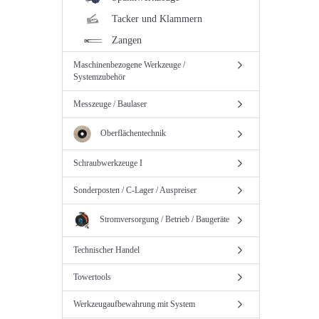
Tacker und Klammern
Zangen
Maschinenbezogene Werkzeuge /
Systemzubehör
Messzeuge / Baulaser
Oberflächentechnik
Schraubwerkzeuge I
Sonderposten / C-Lager / Auspreiser
Stromversorgung / Betrieb / Baugeräte
Technischer Handel
Towertools
Werkzeugaufbewahrung mit System