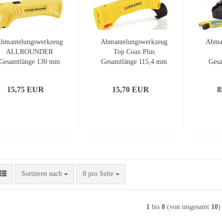
bmantelungswerkzeug
Abmantelungswerkzeug
Abma
ALLROUNDER
Top Coax Plus
Gesamtlänge 130 mm
Gesamtlänge 115,4 mm
Ges
rbeitsbereich D. 4,0 -
Arbeitsbereich D. 4,8 -
Arbei
15,0 mm JOKARI
7,5 mm JOKARI
7
15,75 EUR
15,70 EUR
8
Sortieren nach
pro Seite
Sortieren nach
8 pro Seite
1
bis
8
(von insgesamt
10
)