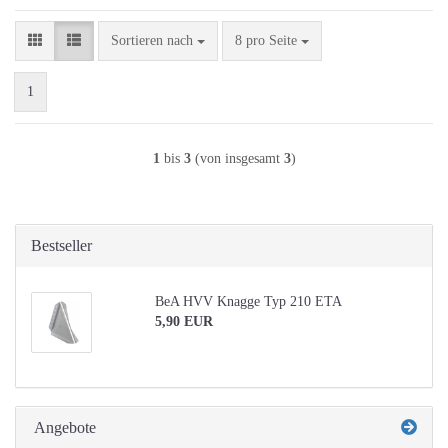
Sortieren nach
pro Seite
Sortieren nach
8 pro Seite
1
1
bis
3
(von insgesamt
3
)
Bestseller
BeA HVV Knagge Typ 210 ETA
5,90 EUR
Angebote