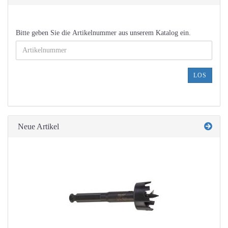
BITTE
Bitte geben Sie die Artikelnummer aus unserem Katalog ein.
GEBEN
SIE
DIE
ARTIKELNUMMER
LOS
AUS
UNSEREM
KATALOG
EIN.
Neue Artikel