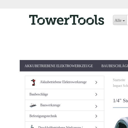
Alle
AKKUBETRIEBENE ELEKTROWERKZEUGE
BAUBESCHLÄG
Startseite
Akkubetriebene Elektrowerkzeuge
Impact Sch
Baubeschläge
1/4" St
Bauwerkzeuge
Befestigungstechnik
Druckluftbetriebene Werkzeuge /