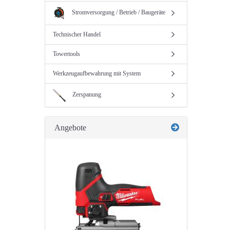
Stromversorgung / Betrieb / Baugeräte
Technischer Handel
Towertools
Werkzeugaufbewahrung mit System
Zerspanung
Angebote