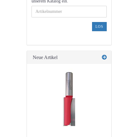
GEBEN
unserem Katalog ein.
SIE
DIE
ARTIKELNUMMER
AUS
LOS
UNSEREM
KATALOG
EIN.
Neue Artikel