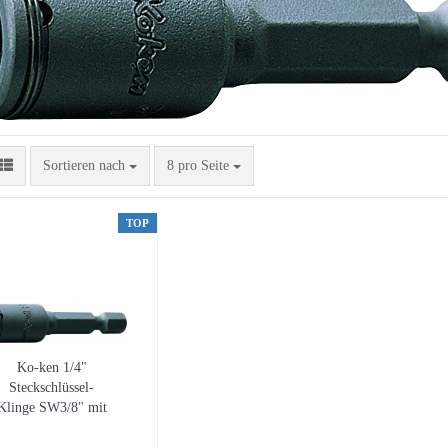
Sortieren nach
pro Seite
Sortieren nach
8 pro Seite
TOP
Ko-ken 1/4"
Steckschlüssel-
Klinge SW3/8" mit
Haltefunktion