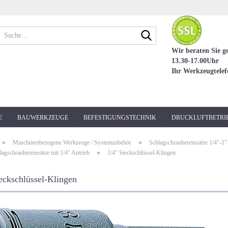
Suche...
Wir beraten Sie g
13.30-17.00Uhr
Ihr Werkzeugtele
E
BAUWERKZEUGE
BEFESTIGUNGSTECHNIK
DRUCKLUFTBETRI
»
»
Maschinenbezogene Werkzeuge / Systemzubehör
Schlagschraubereinsätze 1/4"-1"
»
lagschraubereinsätze mit 1/4" Antrieb
1/4" Steckschlüssel-Klingen
eckschlüssel-Klingen