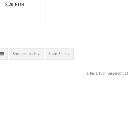
8,20 EUR
Sortieren nach
pro Seite
Sortieren nach
8 pro Seite
1
bis
1
(von insgesamt
1
)