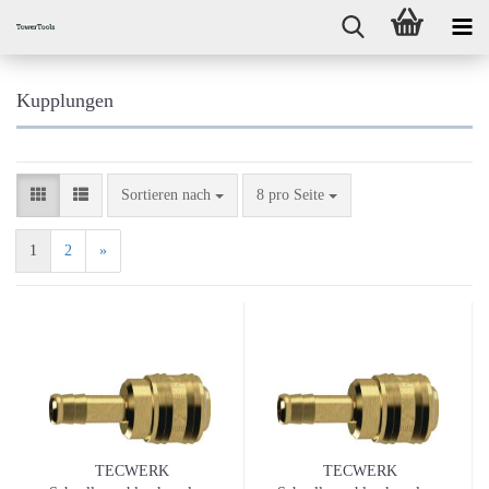
Kupplungen
Sortieren nach
pro Seite
Sortieren nach
8 pro Seite
1
2
»
TECWERK
TECWERK