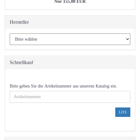
Nur 155,00 EUR
Hersteller
Schnellkauf
BITTE
Bitte geben Sie die Artikelnummer aus unserem Katalog ein.
GEBEN
SIE
DIE
ARTIKELNUMMER
LOS
AUS
UNSEREM
KATALOG
EIN.