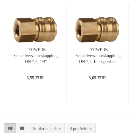
TECWERK
TECWERK
Schnellverschlusskupplung
Schnellverschlusskupplung
DN 7,2, 1/4"
DN 7,2, Innengewinde
Innengewinde Messing
Messing blank Gewinde G
blank
1/2 ″
3,55 EUR
3,65 EUR
Sortieren nach
pro Seite
Sortieren nach
8 pro Seite