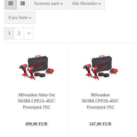
Sortieren nach
Sortieren nach
Alle Hersteller
pro Seite
8 pro Seite
1
2
»
Milwaukee Akku-Set
Milwaukee
M18BLCPP2A-402C
M18BLCPP2B-402C
Powerpack IN2
Powerpack IN2
499,00 EUR
547,00 EUR