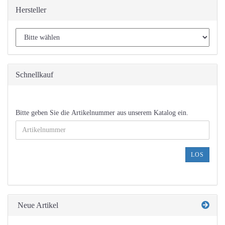
Hersteller
Schnellkauf
BITTE
Bitte geben Sie die Artikelnummer aus unserem Katalog ein.
GEBEN
SIE
DIE
ARTIKELNUMMER
LOS
AUS
UNSEREM
KATALOG
EIN.
Neue Artikel