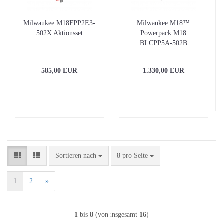
Milwaukee M18FPP2E3-
Milwaukee M18™
502X Aktionsset
Powerpack M18
BLCPP5A-502B
585,00 EUR
1.330,00 EUR
Sortieren nach
pro Seite
Sortieren nach
8 pro Seite
1
2
»
1
bis
8
(von insgesamt
16
)