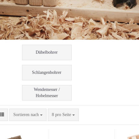
Dübelbohrer
Schlangenbohrer
Wendemesser /
Hobelmesser
Sortieren nach
pro Seite
Sortieren nach
8 pro Seite