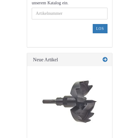
GEBEN
unserem Katalog ein.
SIE
DIE
ARTIKELNUMMER
AUS
LOS
UNSEREM
KATALOG
EIN.
Neue Artikel