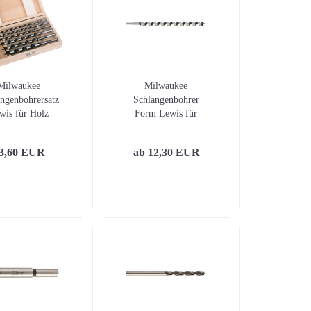
Diagnose und Inspektio
Digitale Wasserwaagen
Winkelmesser
Laser-Entfernungsmess
Linienlaser
Milwaukee
Milwaukee
Rotationslaser
ngenbohrersatz
Schlangenbohrer
wis für Holz
Form Lewis für
Wand- und Bodenlaser
mtlänge 230mm
Holz Gesamtlänge
Wasserwaagen
6-tlg.
460mm
3,60 EUR
ab 12,30 EUR
Winkel und Lineale
Zubehör für Laser und
Nivelliergeräte / Stative