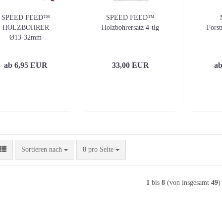
SPEED FEED™
SPEED FEED™
HOLZBOHRER
Holzbohrersatz 4-tlg
Forst
Ø13-32mm
ab 6,95 EUR
33,00 EUR
ab
Sortieren nach
pro Seite
Sortieren nach
8 pro Seite
1
bis
8
(von insgesamt
49
)