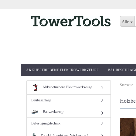
Alle
AKKUBETRIEBENE ELEKTROWERKZEUGE
BAUBESCHLÄG
Startseite
Akkubetriebene Elektrowerkzeuge
Holzbe
Baubeschläge
Bauwerkzeuge
Befestigungstechnik
Druckluftbetriebene Werkzeuge /