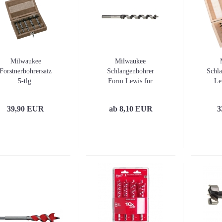
Milwaukee
Milwaukee
Forstnerbohrersatz
Schlangenbohrer
Schla
5-tlg.
Form Lewis für
Le
Holz Gesamtlänge
Gesa
230mm
39,90 EUR
ab 8,10 EUR
3