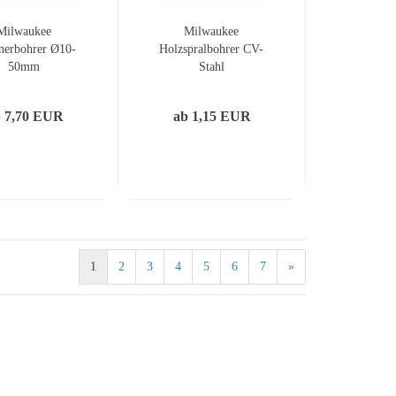
Milwaukee
Milwaukee
nerbohrer Ø10-
Holzspralbohrer CV-
50mm
Stahl
 7,70 EUR
ab 1,15 EUR
1
2
3
4
5
6
7
»