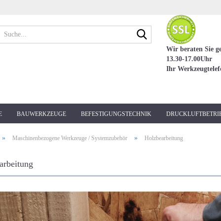
Suche...
Wir beraten Sie g
13.30-17.00Uhr
Ihr Werkzeugtele
E
BAUWERKZEUGE
BEFESTIGUNGSTECHNIK
DRUCKLUFTBETRI
»
»
Maschinenbezogene Werkzeuge / Systemzubehör
Holzbearbeitung
arbeitung