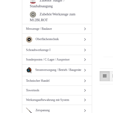
Zubehör Sauger /
Staubabsaugung
Zubehör/Werkzeuge zum
M12BLROT
Messzeuge / Baulaser
Oberflächentechnik
Schraubwerkzeuge I
Sonderposten / C-Lager / Auspreiser
Stromversorgung / Betrieb / Baugeräte
Technischer Handel
Towertools
Werkzeugaufbewahrung mit System
Zerspanung