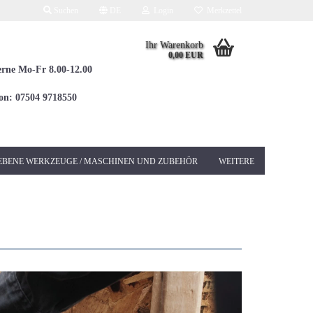
Suchen
DE
Login
Merkzettel
Ihr Warenkorb
0,00 EUR
erne Mo-Fr 8.00-12.00
fon: 07504 9718550
EBENE WERKZEUGE / MASCHINEN UND ZUBEHÖR
WEITERE
Elektrowerkzeuge 230V
Betonschleifer &
Sanierungsschleifer
Bohrhämmer / Kombi
SDS-MAX
Bohrhämmer / Kombi