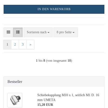
IN DEN WARENKORB
Sortieren nach
pro Seite
Sortieren nach
8 pro Seite
1
2
3
»
1
bis
8
(von insgesamt
18
)
Bestseller
Schiebekupplung M10 x 1, seitlich M1 D. 16
mm UMETA
15,20 EUR