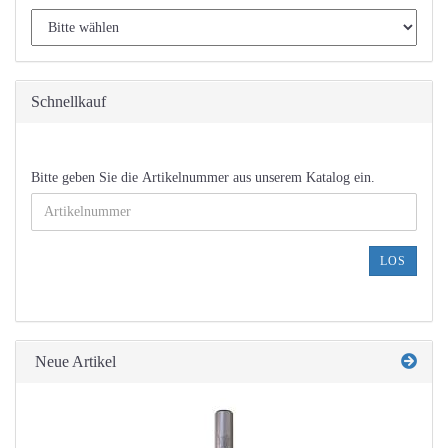
Schnellkauf
BITTE
Bitte geben Sie die Artikelnummer aus unserem Katalog ein.
GEBEN
SIE
DIE
ARTIKELNUMMER
LOS
AUS
UNSEREM
KATALOG
EIN.
Neue Artikel