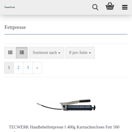
Fettpresse
Sortieren nach
pro Seite
Sortieren nach
8 pro Seite
1
2
3
»
TECWERK Handhebelfettpresse f.400g Kartuschen/loses Fett 500