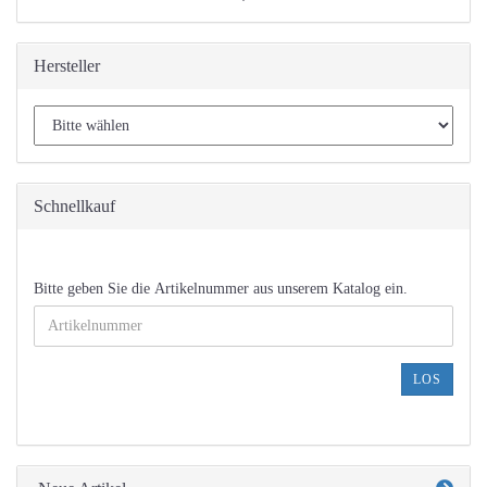
Hersteller
Schnellkauf
BITTE
Bitte geben Sie die Artikelnummer aus unserem Katalog ein.
GEBEN
SIE
DIE
ARTIKELNUMMER
LOS
AUS
UNSEREM
KATALOG
EIN.