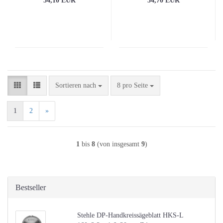
34,10 EUR
34,70 EUR
Sortieren nach
pro Seite
Sortieren nach
8 pro Seite
1
2
»
1
bis
8
(von insgesamt
9
)
Bestseller
Stehle DP-Handkreissägeblatt HKS-L