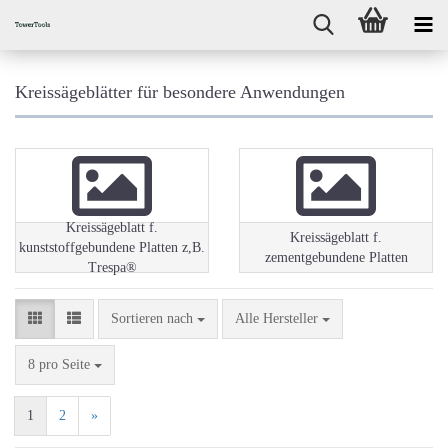
Kreissägeblätter für besondere Anwendungen
Kreissägeblatt f.
Kreissägeblatt f.
kunststoffgebundene Platten z,B.
zementgebundene Platten
Trespa®
Sortieren nach
Sortieren nach
Alle Hersteller
pro Seite
8 pro Seite
1
2
»