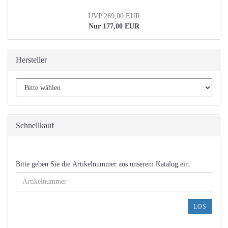
UVP 269,00 EUR
Nur 177,00 EUR
Hersteller
Schnellkauf
BITTE
Bitte geben Sie die Artikelnummer aus unserem Katalog ein.
GEBEN
SIE
DIE
ARTIKELNUMMER
LOS
AUS
UNSEREM