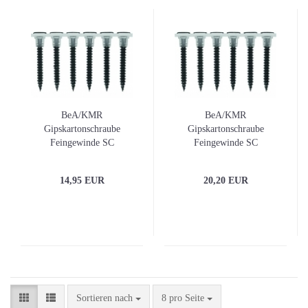
BeA/KMR
BeA/KMR
Gipskartonschraube
Gipskartonschraube
Feingewinde SC
Feingewinde SC
3,5x35mm magaziniert
3,5x45mm magaziniert
1000er-Pack
1000er-Pack
14,95 EUR
20,20 EUR
Sortieren nach
pro Seite
Sortieren nach
8 pro Seite