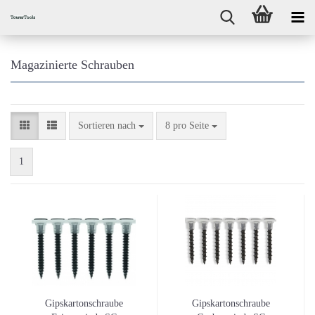
Magazinierte Schrauben
Sortieren nach
pro Seite
Sortieren nach
8 pro Seite
1
Gipskartonschraube
Gipskartonschraube