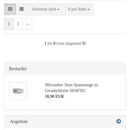
Sortieren nach
pro Seite
Sortieren nach
8 pro Seite
1
2
»
1
bis
8
(von insgesamt
9
)
Bestseller
Milwaukee 3mm Spannzange zu
Geradschleifer M18FDG
18,90 EUR
Angebote