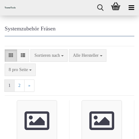
Systemzubehör Fräsen
Sortieren nach
Sortieren nach
Alle Hersteller
pro Seite
8 pro Seite
1
2
»