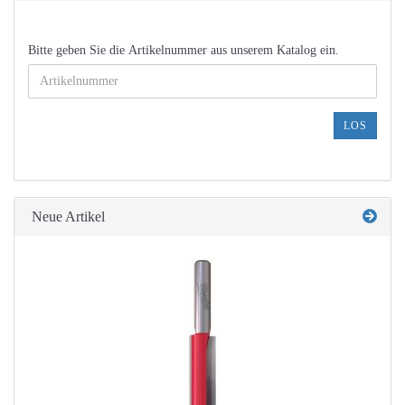
BITTE
Bitte geben Sie die Artikelnummer aus unserem Katalog ein.
GEBEN
SIE
DIE
ARTIKELNUMMER
LOS
AUS
UNSEREM
KATALOG
EIN.
Neue Artikel