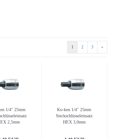
Stichsägen
Winkelschleifer
1
2
3
»
Messzeuge / Baulaser a
3D-Laser / Kreuzlinien
en 1/4" 25mm
Ko-ken 1/4" 25mm
Linienlaser
schlüsseleinsatz
Steckschlüsseleinsatz
EX 2,5mm
HEX 3,0mm
Anreißen / Markieren
Bandmaße / Maßbänder
Meterstäbe / Längenma