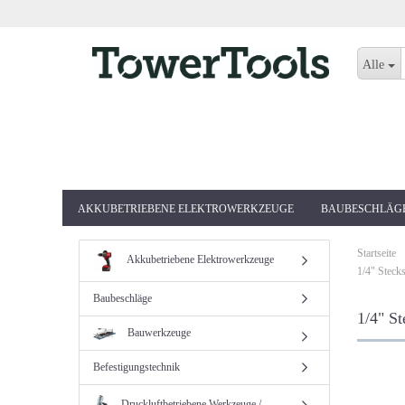
Alle
AKKUBETRIEBENE ELEKTROWERKZEUGE
BAUBESCHLÄG
Startseite
Akkubetriebene Elektrowerkzeuge
1/4" Steck
Baubeschläge
1/4" St
Bauwerkzeuge
Befestigungstechnik
Druckluftbetriebene Werkzeuge /