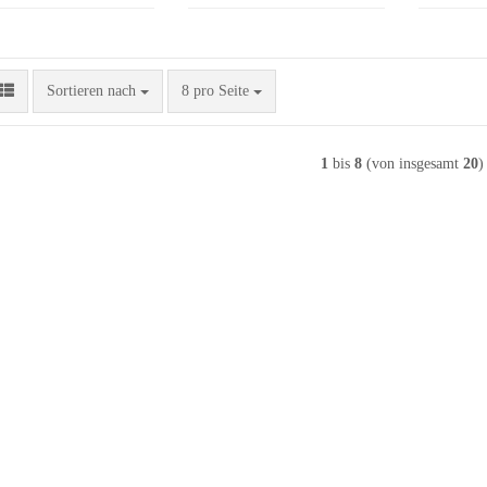
Sortieren nach
pro Seite
Sortieren nach
8 pro Seite
1
bis
8
(von insgesamt
20
)