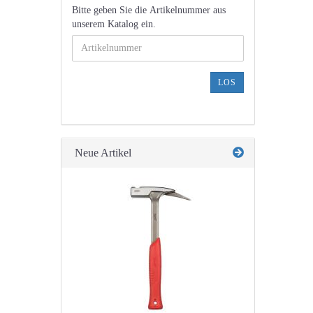
BITTE
Bitte geben Sie die Artikelnummer aus
GEBEN
unserem Katalog ein.
SIE
DIE
ARTIKELNUMMER
AUS
LOS
UNSEREM
KATALOG
EIN.
Neue Artikel