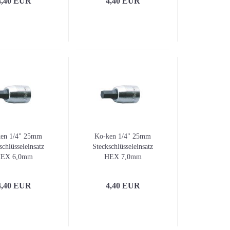
4,40 EUR
4,40 EUR
Diagnose und Inspektio
Digitale Wasserwaagen
Winkelmesser
Laser-Entfernungsmess
Linienlaser
Rotationslaser
Wand- und Bodenlaser
Wasserwaagen
Winkel und Lineale
Zubehör für Laser und
en 1/4" 25mm
Ko-ken 1/4" 25mm
Nivelliergeräte / Stative
schlüsseleinsatz
Steckschlüsseleinsatz
EX 6,0mm
HEX 7,0mm
4,40 EUR
4,40 EUR