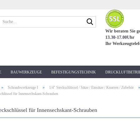
Suche...
Wir beraten Sie g
13.30-17.00Uhr
Ihr Werkzeugtele
E
BAUWERKZEUGE
BEFESTIGUNGSTECHNIK
DRUCKLUFTBETRI
»
»
Schraubwerkzeuge I
1/4" Steckschlüssel / Sätze / Einsätze / Knarren / Zubehör
schlüssel für Innensechskant-Schrauben
eckschlüssel für Innensechskant-Schrauben