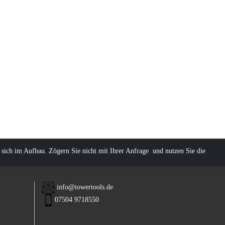
 sich im Aufbau. Zögern Sie nicht mit Ihrer Anfrage und nutzen Sie die
info@towertools.de
07504 9718550