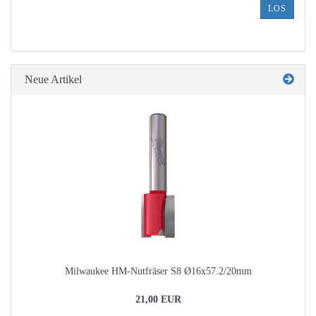
ARTIKELNUMMER
LOS
AUS
UNSEREM
KATALOG
EIN.
Neue Artikel
Milwaukee HM-Nutfräser S8 Ø16x57.2/20mm
21,00 EUR