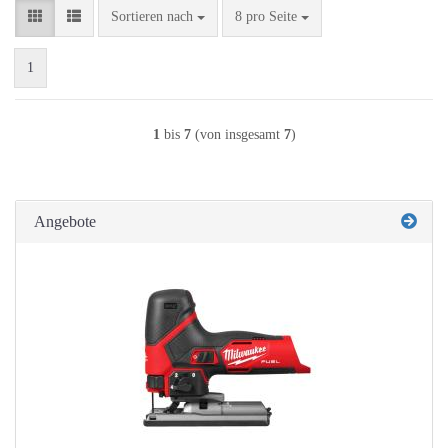
Sortieren nach
pro Seite
Sortieren nach
8 pro Seite
1
1
bis
7
(von insgesamt
7
)
Angebote