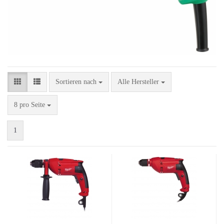
Sortieren nach
Sortieren nach
Alle Hersteller
pro Seite
8 pro Seite
1