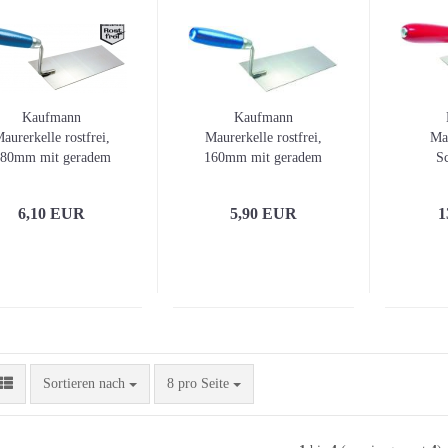
Kaufmann
Kaufmann
aurerkelle rostfrei,
Maurerkelle rostfrei,
Mau
80mm mit geradem
160mm mit geradem
S
Hals
Hals
160m
Stüc
6,10 EUR
5,90 EUR
1
Sortieren nach
pro Seite
Sortieren nach
8 pro Seite