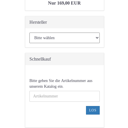
Nur 169,00 EUR
Hersteller
Schnellkauf
BITTE
Bitte geben Sie die Artikelnummer aus
GEBEN
unserem Katalog ein.
SIE
DIE
ARTIKELNUMMER
AUS
LOS
UNSEREM
KATALOG
EIN.