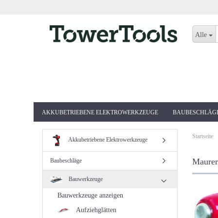
Alle
AKKUBETRIEBENE ELEKTROWERKZEUGE
BAUBESCHLÄG
Startseite
Akkubetriebene Elektrowerkzeuge
Maurer
Baubeschläge
Bauwerkzeuge
Bauwerkzeuge anzeigen
Aufziehglätten