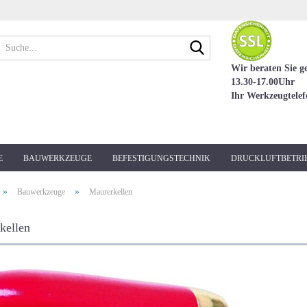
Suche...
Wir beraten Sie g
13.30-17.00Uhr
Ihr Werkzeugtele
E
BAUWERKZEUGE
BEFESTIGUNGSTECHNIK
DRUCKLUFTBETRI
»
»
Bauwerkzeuge
Maurerkellen
kellen