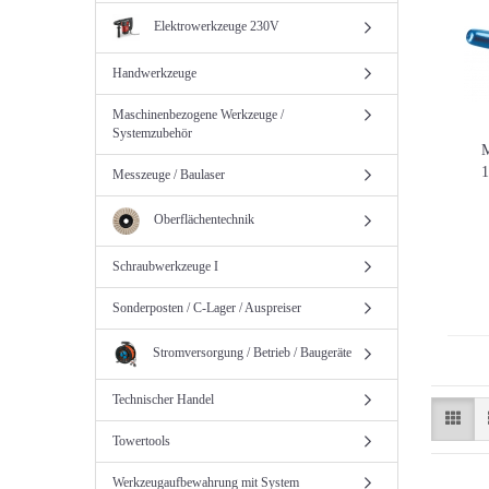
Elektrowerkzeuge 230V
Handwerkzeuge
Maschinenbezogene Werkzeuge /
Systemzubehör
M
1
Messzeuge / Baulaser
Oberflächentechnik
Schraubwerkzeuge I
Sonderposten / C-Lager / Auspreiser
Stromversorgung / Betrieb / Baugeräte
Technischer Handel
Towertools
Werkzeugaufbewahrung mit System