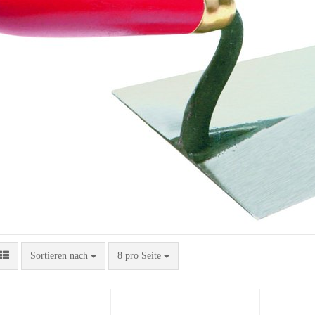
Sortieren nach
pro Seite
Sortieren nach
8 pro Seite