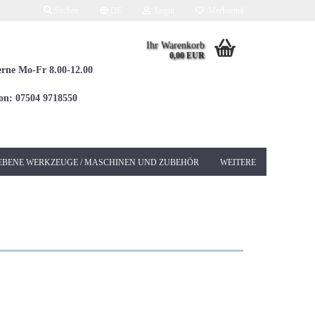
Suchen
DE
Login
Merkzettel
Ihr Warenkorb
0,00 EUR
erne Mo-Fr 8.00-12.00
fon: 07504 9718550
EBENE WERKZEUGE / MASCHINEN UND ZUBEHÖR
WEITERE
Elektrowerkzeuge 230V
Betonschleifer &
Sanierungsschleifer
Bohrhämmer / Kombi
SDS-MAX
Bohrhämmer / Kombi