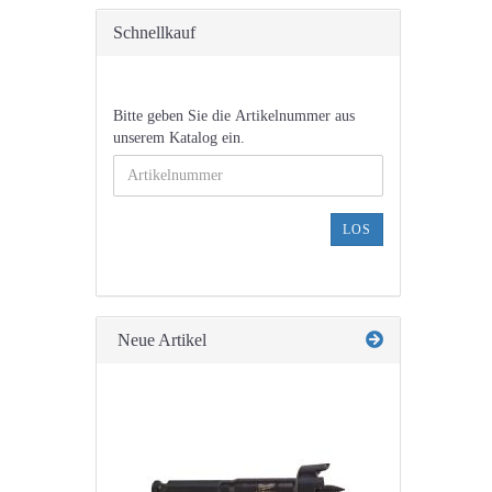
Schnellkauf
BITTE
Bitte geben Sie die Artikelnummer aus
GEBEN
unserem Katalog ein.
SIE
DIE
ARTIKELNUMMER
AUS
LOS
UNSEREM
KATALOG
EIN.
Neue Artikel