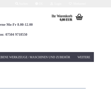
Suchen
DE
Login
Merkzettel
Ihr Warenkorb
0,00 EUR
erne Mo-Fr 8.00-12.00
fon: 07504 9718550
EBENE WERKZEUGE / MASCHINEN UND ZUBEHÖR
WEITERE
Elektrowerkzeuge 230V
Betonschleifer &
Sanierungsschleifer
Bohrhämmer / Kombi
SDS-MAX
Bohrhämmer / Kombi