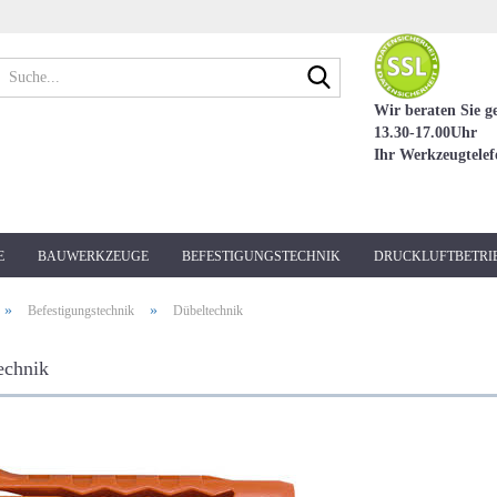
Suche...
Wir beraten Sie g
13.30-17.00Uhr
Ihr Werkzeugtele
E
BAUWERKZEUGE
BEFESTIGUNGSTECHNIK
DRUCKLUFTBETRI
»
»
Befestigungstechnik
Dübeltechnik
echnik