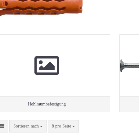
Hohlraumbefestigung
Sortieren nach
pro Seite
Sortieren nach
8 pro Seite