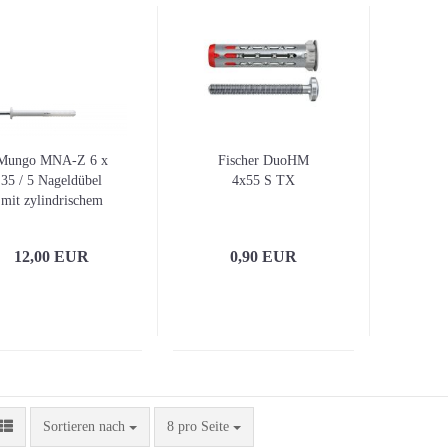
Mungo MNA-Z 6 x
Fischer DuoHM
35 / 5 Nageldübel
4x55 S TX
mit zylindrischem
Kragen (VE
200Stk.)
12,00 EUR
0,90 EUR
Sortieren nach
pro Seite
Sortieren nach
8 pro Seite