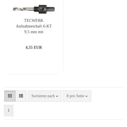
TECWERK
Aufnahmeschaft 6-KT
9,5 mm mit
Zentrierbohrer Lochsägen
14 - 30 mm
4,55 EUR
Sortieren nach
pro Seite
Sortieren nach
8 pro Seite
1