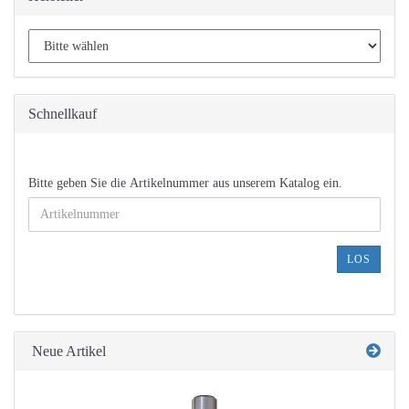
Schnellkauf
BITTE
Bitte geben Sie die Artikelnummer aus unserem Katalog ein.
GEBEN
SIE
DIE
ARTIKELNUMMER
LOS
AUS
UNSEREM
KATALOG
EIN.
Neue Artikel