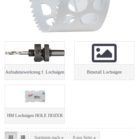
Aufnahmewerkzeug f. Lochsägen
Bimetall Lochsägen
HM Lochsägen HOLE DOZER
Sortieren nach
pro Seite
Sortieren nach
8 pro Seite