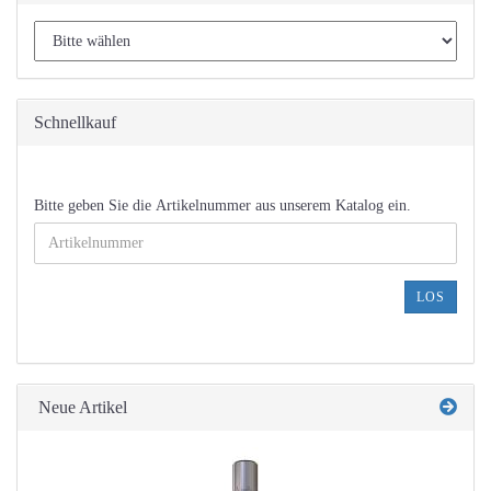
Schnellkauf
BITTE
Bitte geben Sie die Artikelnummer aus unserem Katalog ein.
GEBEN
SIE
DIE
ARTIKELNUMMER
LOS
AUS
UNSEREM
KATALOG
EIN.
Neue Artikel