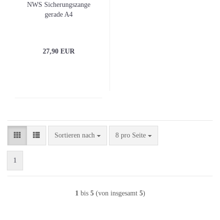
NWS Sicherungszange
gerade A4
27,90 EUR
Sortieren nach
pro Seite
Sortieren nach
8 pro Seite
1
1
bis
5
(von insgesamt
5
)