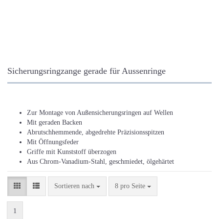
Sicherungsringzange gerade für Aussenringe
Zur Montage von Außensicherungsringen auf Wellen
Mit geraden Backen
Abrutschhemmende, abgedrehte Präzisionsspitzen
Mit Öffnungsfeder
Griffe mit Kunststoff überzogen
Aus Chrom-Vanadium-Stahl, geschmiedet, ölgehärtet
Sortieren nach
pro Seite
Sortieren nach
8 pro Seite
1