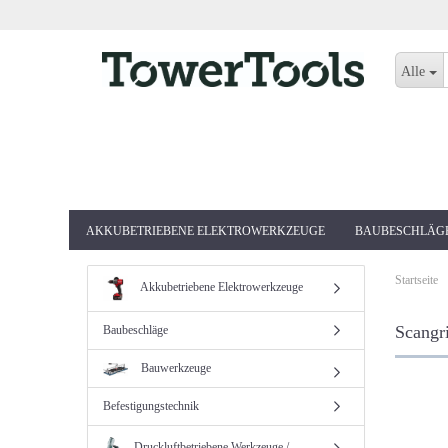
Alle
AKKUBETRIEBENE ELEKTROWERKZEUGE
BAUBESCHLÄG
Startseite
Akkubetriebene Elektrowerkzeuge
Scangr
Baubeschläge
Bauwerkzeuge
Befestigungstechnik
Druckluftbetriebene Werkzeuge /