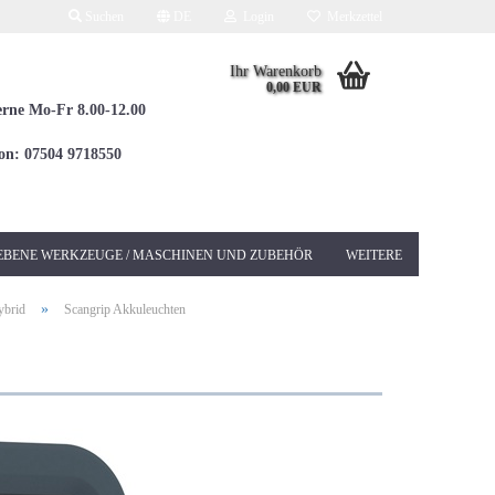
Suchen
DE
Login
Merkzettel
Ihr Warenkorb
0,00 EUR
erne Mo-Fr 8.00-12.00
fon: 07504 9718550
EBENE WERKZEUGE / MASCHINEN UND ZUBEHÖR
WEITERE
»
ybrid
Scangrip Akkuleuchten
Elektrowerkzeuge 230V
Betonschleifer &
Sanierungsschleifer
Bohrhämmer / Kombi
SDS-MAX
Bohrhämmer / Kombi