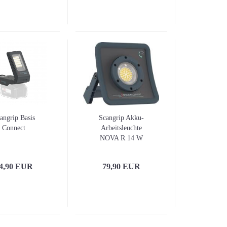
Diagnose und Inspektio
Digitale Wasserwaagen
Winkelmesser
Laser-Entfernungsmess
Linienlaser
Rotationslaser
Wand- und Bodenlaser
Wasserwaagen
Winkel und Lineale
angrip Basis
Scangrip Akku-
Zubehör für Laser und
Connect
Arbeitsleuchte
Nivelliergeräte / Stative
NOVA R 14 W
4,90 EUR
79,90 EUR