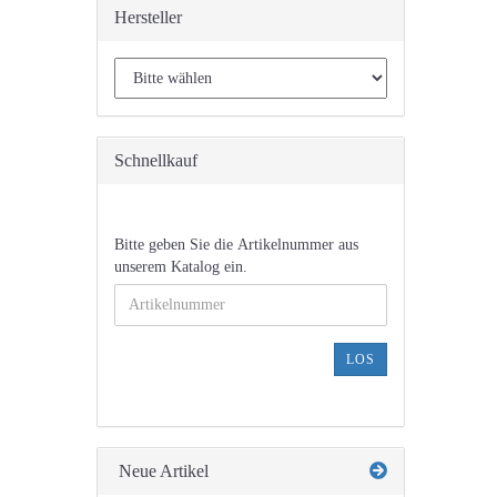
Hersteller
Schnellkauf
BITTE
Bitte geben Sie die Artikelnummer aus
GEBEN
unserem Katalog ein.
SIE
DIE
ARTIKELNUMMER
AUS
LOS
UNSEREM
KATALOG
EIN.
Neue Artikel