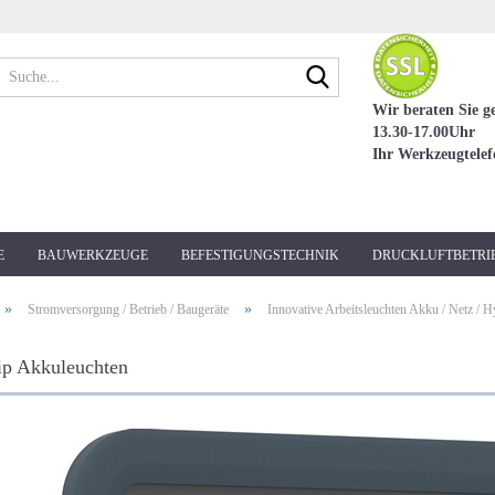
Suche...
Wir beraten Sie g
13.30-17.00Uhr
Ihr Werkzeugtele
E
BAUWERKZEUGE
BEFESTIGUNGSTECHNIK
DRUCKLUFTBETRI
»
»
Stromversorgung / Betrieb / Baugeräte
Innovative Arbeitsleuchten Akku / Netz / H
ip Akkuleuchten