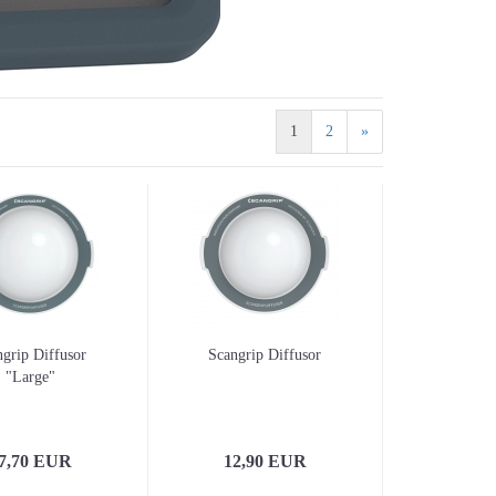
Stichsägen
Winkelschleifer
1
2
»
ngrip Diffusor
Scangrip Diffusor
Messzeuge / Baulaser a
"Large"
3D-Laser / Kreuzlinien
Linienlaser
Anreißen / Markieren
7,70 EUR
12,90 EUR
Bandmaße / Maßbänder
Meterstäbe / Längenma