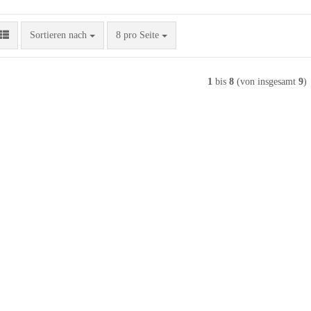
Sortieren nach
pro Seite
Sortieren nach
8 pro Seite
1
bis
8
(von insgesamt
9
)