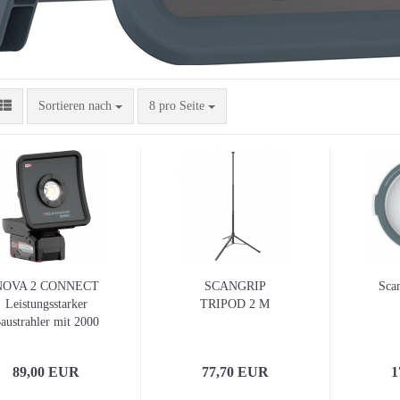
Sortieren nach
pro Seite
Sortieren nach
8 pro Seite
NOVA 2 CONNECT
SCANGRIP
Sca
Leistungsstarker
TRIPOD 2 M
austrahler mit 2000
Lumen
89,00 EUR
77,70 EUR
1