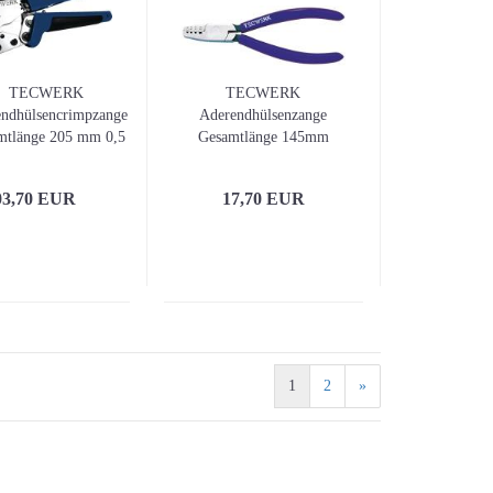
Stichsägen
Winkelschleifer
TECWERK
TECWERK
ndhülsencrimpzange
Aderendhülsenzange
mtlänge 205 mm 0,5
Gesamtlänge 145mm
 6 (AWG 24 - 10)
03,70 EUR
17,70 EUR
Messzeuge / Baulaser a
3D-Laser / Kreuzlinien
1
2
»
Linienlaser
Anreißen / Markieren
Bandmaße / Maßbänder
Meterstäbe / Längenma