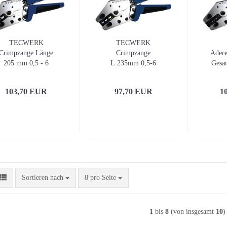
TECWERK
TECWERK
Crimpzange Länge
Crimpzange
Adere
205 mm 0,5 - 6
L.235mm 0,5-6
Gesa
(~AWG 20... 10)
(AWG 20...10)mm²
-
mm²
103,70 EUR
97,70 EUR
1
Sortieren nach
pro Seite
Sortieren nach
8 pro Seite
1
bis
8
(von insgesamt
10
)