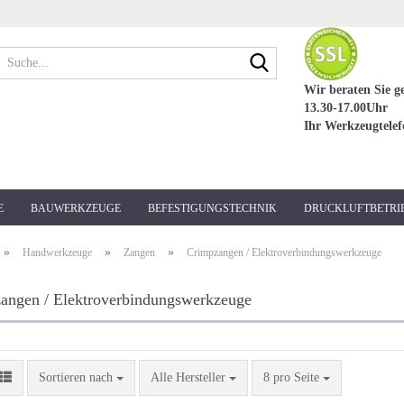
Suche...
Wir beraten Sie g
13.30-17.00Uhr
Ihr Werkzeugtele
E
BAUWERKZEUGE
BEFESTIGUNGSTECHNIK
DRUCKLUFTBETRI
»
»
»
Handwerkzeuge
Zangen
Crimpzangen / Elektroverbindungswerkzeuge
angen / Elektroverbindungswerkzeuge
Sortieren nach
pro Seite
Sortieren nach
Alle Hersteller
8 pro Seite