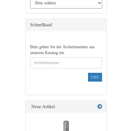
Schnellkauf
BITTE
Bitte geben Sie die Artikelnummer aus
GEBEN
unserem Katalog ein.
SIE
DIE
ARTIKELNUMMER
AUS
LOS
UNSEREM
KATALOG
EIN.
Neue Artikel