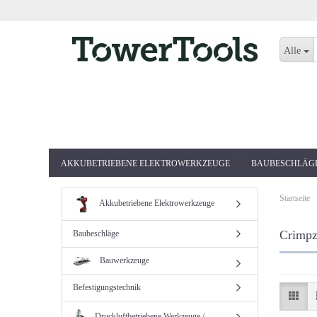
Alle
AKKUBETRIEBENE ELEKTROWERKZEUGE
BAUBESCHLÄG
Startseite
Akkubetriebene Elektrowerkzeuge
Crimpz
Baubeschläge
Bauwerkzeuge
Befestigungstechnik
Druckluftbetriebene Werkzeuge /