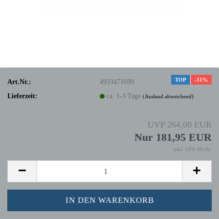
TOP
-31%
Art.Nr.:
4933471699
Lieferzeit:
ca. 1-3 Tage
(Ausland abweichend)
UVP 264,00 EUR
Nur 181,95 EUR
inkl. 19% MwSt.