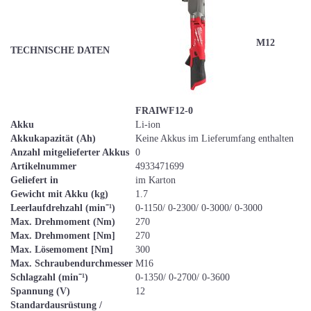
M12
TECHNISCHE DATEN
FRAIWF12-0
Akku
Li-ion
Akkukapazität (Ah)
Keine Akkus im Lieferumfang enthalten
Anzahl mitgelieferter Akkus
0
Artikelnummer
4933471699
Geliefert in
im Karton
Gewicht mit Akku (kg)
1.7
Leerlaufdrehzahl (min⁻¹)
0-1150/ 0-2300/ 0-3000/ 0-3000
Max. Drehmoment (Nm)
270
Max. Drehmoment [Nm]
270
Max. Lösemoment [Nm]
300
Max. Schraubendurchmesser
M16
Schlagzahl (min⁻¹)
0-1350/ 0-2700/ 0-3600
Spannung (V)
12
Standardausrüstung /