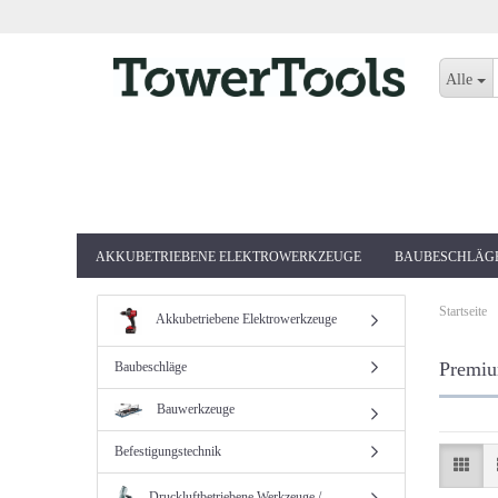
Alle
AKKUBETRIEBENE ELEKTROWERKZEUGE
BAUBESCHLÄG
Startseite
Akkubetriebene Elektrowerkzeuge
Premiu
Baubeschläge
Bauwerkzeuge
Befestigungstechnik
Druckluftbetriebene Werkzeuge /