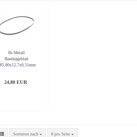
Bi-Metall
Bandsägeblatt
85,80x12,7x0,51mm
(3er-Pack)
24,80 EUR
Sortieren nach
pro Seite
Sortieren nach
8 pro Seite