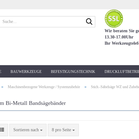
Suche...
Wir beraten Sie g
13.30-17.00Uhr
Ihr Werkzeugtele
E
BAUWERKZEUGE
BEFESTIGUNGSTECHNIK
DRUCKLUFTBETRI
»
»
Maschinenbezogene Werkzeuge / Systemzubehör
Stich.-Säbelsäge WZ und Zubeh
m Bi-Metall Bandsägebänder
Sortieren nach
pro Seite
Sortieren nach
8 pro Seite