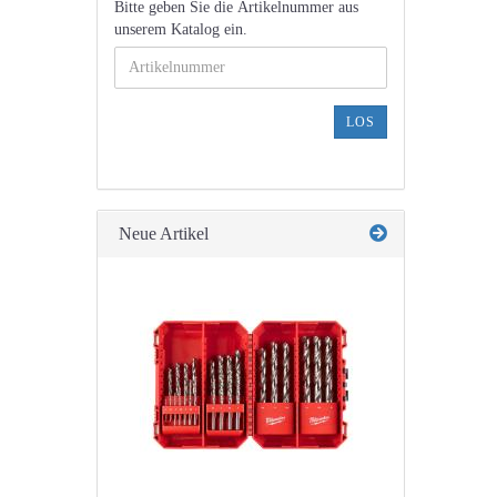
BITTE
Bitte geben Sie die Artikelnummer aus
GEBEN
unserem Katalog ein.
SIE
DIE
ARTIKELNUMMER
AUS
LOS
UNSEREM
KATALOG
EIN.
Neue Artikel