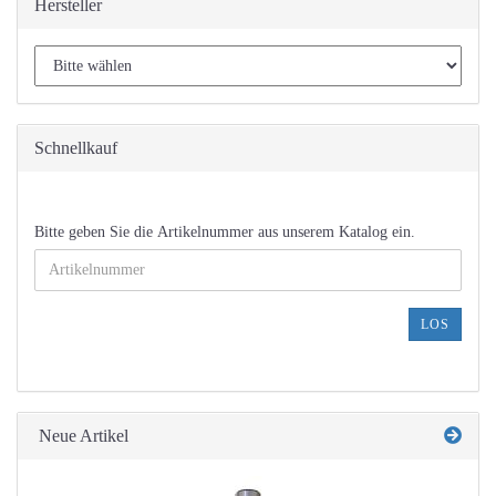
Hersteller
Schnellkauf
BITTE
Bitte geben Sie die Artikelnummer aus unserem Katalog ein.
GEBEN
SIE
DIE
ARTIKELNUMMER
LOS
AUS
UNSEREM
KATALOG
EIN.
Neue Artikel