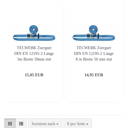
TECWERK Zurrgurt
TECWERK Zurrgurt
DIN EN 12195-2 Länge
DIN EN 12195-2 Länge
5m Breite 50mm mit
8 m Breite 50 mm mit
Ratsche LC U 4000 daN
Ratsche LC U 5000 daN
15,05 EUR
14,95 EUR
Sortieren nach
pro Seite
Sortieren nach
8 pro Seite