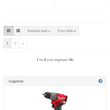
Sortieren nach
pro Seite
Sortieren nach
8 pro Seite
1
2
»
1
bis
8
(von insgesamt
10
)
Angebote