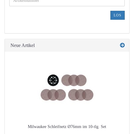
SIE
DIE
ARTIKELNUMMER
LOS
AUS
UNSEREM
KATALOG
EIN.
Neue Artikel
Milwaukee Schleifnetz Ø76mm im 10-tlg. Set