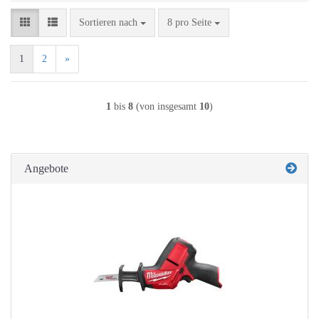
Sortieren nach
pro Seite
Sortieren nach
8 pro Seite
1
2
»
1
bis
8
(von insgesamt
10
)
Angebote