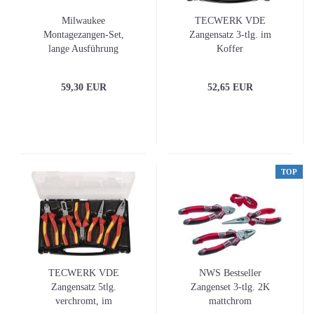
Milwaukee
TECWERK VDE
Montagezangen-Set,
Zangensatz 3-tlg. im
lange Ausführung
Koffer
59,30 EUR
52,65 EUR
TOP
TECWERK VDE
NWS Bestseller
Zangensatz 5tlg.
Zangenset 3-tlg. 2K
verchromt, im
mattchrom