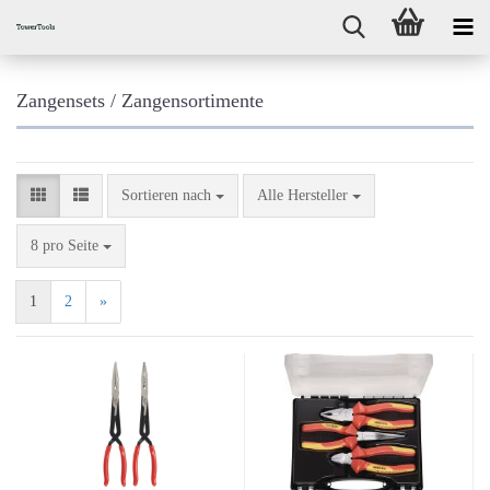
Zangensets / Zangensortimente
Sortieren nach
Sortieren nach
Alle Hersteller
pro Seite
8 pro Seite
1
2
»